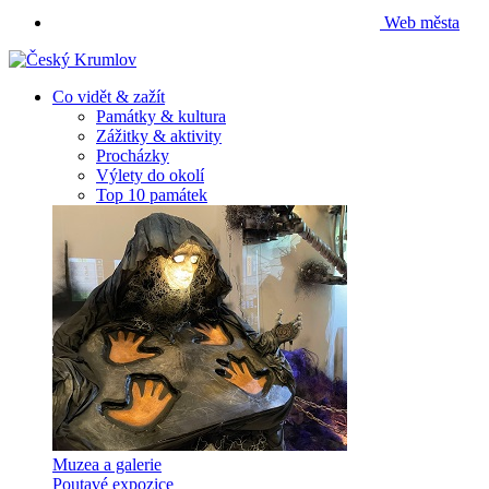
Web města
Co vidět & zažít
Památky & kultura
Zážitky & aktivity
Procházky
Výlety do okolí
Top 10 památek
Muzea a galerie
Poutavé expozice