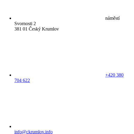
náměstí
Svornosti 2
381 01 Český Krumlov
+420 380
704 622
info@ckrumlov.info