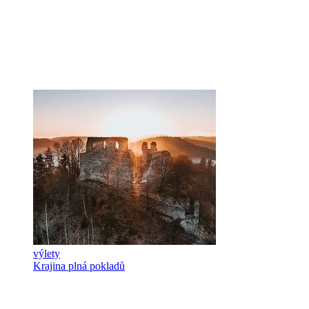
výlety
Krajina plná pokladů