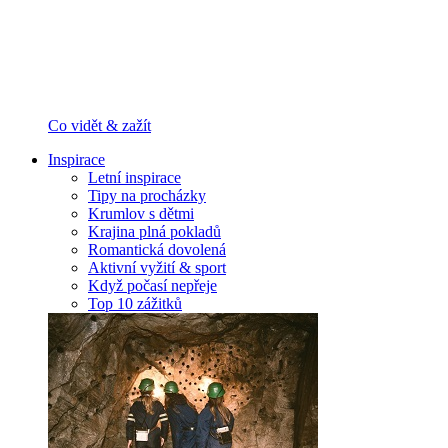
Co vidět & zažít
Inspirace
Letní inspirace
Tipy na procházky
Krumlov s dětmi
Krajina plná pokladů
Romantická dovolená
Aktivní vyžití & sport
Když počasí nepřeje
Top 10 zážitků