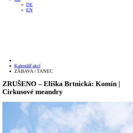
DE
EN
Kalendář akcí
ZÁBAVA / TANEC
ZRUŠENO – Eliška Brtnická: Komín |
Cirkusové meandry