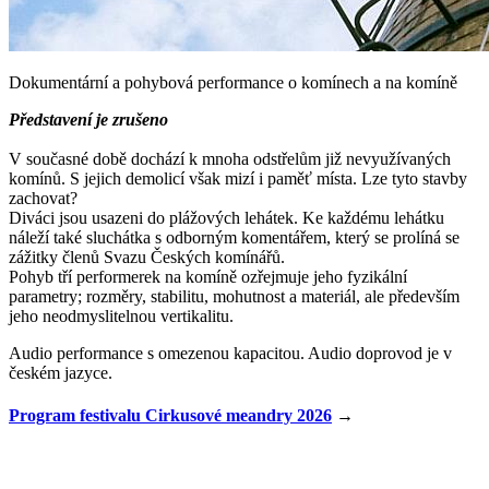
Dokumentární a pohybová performance o komínech a na komíně
Představení je zrušeno
V současné době dochází k mnoha odstřelům již nevyužívaných
komínů. S jejich demolicí však mizí i paměť místa. Lze tyto stavby
zachovat?
Diváci jsou usazeni do plážových lehátek. Ke každému lehátku
náleží také sluchátka s odborným komentářem, který se prolíná se
zážitky členů Svazu Českých komínářů.
Pohyb tří performerek na komíně ozřejmuje jeho fyzikální
parametry; rozměry, stabilitu, mohutnost a materiál, ale především
jeho neodmyslitelnou vertikalitu.
Audio performance s omezenou kapacitou. Audio doprovod je v
českém jazyce.
Program festivalu Cirkusové meandry 2026
→