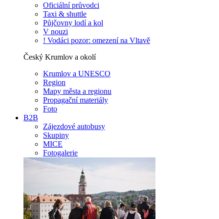
Oficiální průvodci
Taxi & shuttle
Půjčovny lodí a kol
V nouzi
! Vodáci pozor: omezení na Vltavě
Český Krumlov a okolí
Krumlov a UNESCO
Region
Mapy města a regionu
Propagační materiály
Foto
B2B
Zájezdové autobusy
Skupiny
MICE
Fotogalerie