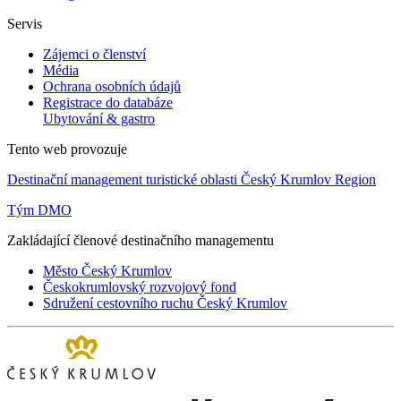
Servis
Zájemci o členství
Média
Ochrana osobních údajů
Registrace do databáze
Ubytování & gastro
Tento web provozuje
Destinační management turistické oblasti Český Krumlov Region
Tým DMO
Zakládající členové destinačního managementu
Město Český Krumlov
Českokrumlovský rozvojový fond
Sdružení cestovního ruchu Český Krumlov