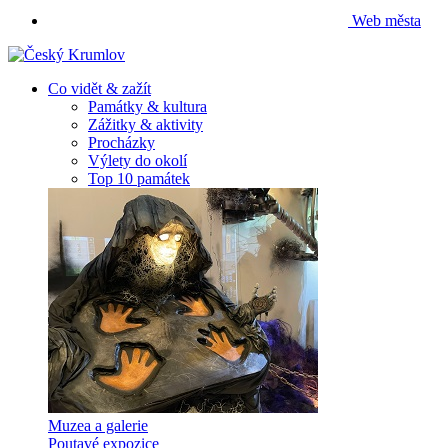
Web města
Co vidět & zažít
Památky & kultura
Zážitky & aktivity
Procházky
Výlety do okolí
Top 10 památek
Muzea a galerie
Poutavé expozice