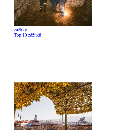
zážitky
Top 10 zážitků