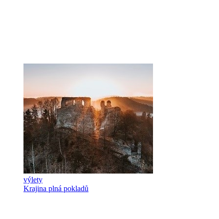
výlety
Krajina plná pokladů