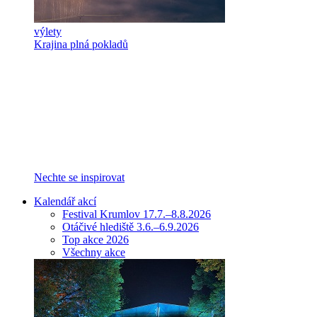
výlety
Krajina plná pokladů
Nechte se inspirovat
Kalendář akcí
Festival Krumlov 17.7.–8.8.2026
Otáčivé hlediště 3.6.–6.9.2026
Top akce 2026
Všechny akce