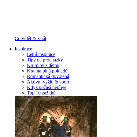
Co vidět & zažít
Inspirace
Letní inspirace
Tipy na procházky
Krumlov s dětmi
Krajina plná pokladů
Romantická dovolená
Aktivní vyžití & sport
Když počasí nepřeje
Top 10 zážitků