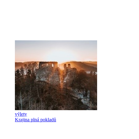
výlety
Krajina plná pokladů