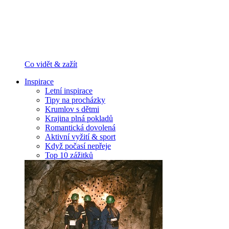
Co vidět & zažít
Inspirace
Letní inspirace
Tipy na procházky
Krumlov s dětmi
Krajina plná pokladů
Romantická dovolená
Aktivní vyžití & sport
Když počasí nepřeje
Top 10 zážitků