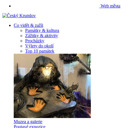
Web města
Co vidět & zažít
Památky & kultura
Zážitky & aktivity
Procházky
Výlety do okolí
Top 10 památek
Muzea a galerie
Poutavé expozice