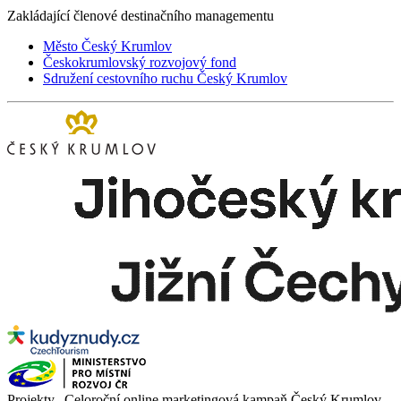
Zakládající členové destinačního managementu
Město Český Krumlov
Českokrumlovský rozvojový fond
Sdružení cestovního ruchu Český Krumlov
Projekty „Celoroční online marketingová kampaň Český Krumlov