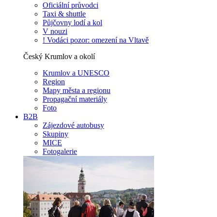
Oficiální průvodci
Taxi & shuttle
Půjčovny lodí a kol
V nouzi
! Vodáci pozor: omezení na Vltavě
Český Krumlov a okolí
Krumlov a UNESCO
Region
Mapy města a regionu
Propagační materiály
Foto
B2B
Zájezdové autobusy
Skupiny
MICE
Fotogalerie