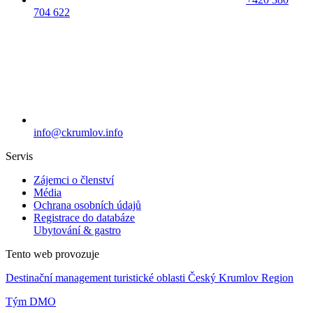
704 622
info@ckrumlov.info
Servis
Zájemci o členství
Média
Ochrana osobních údajů
Registrace do databáze
Ubytování & gastro
Tento web provozuje
Destinační management turistické oblasti Český Krumlov Region
Tým DMO