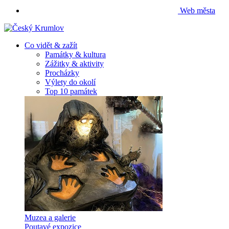
Web města
Co vidět & zažít
Památky & kultura
Zážitky & aktivity
Procházky
Výlety do okolí
Top 10 památek
Muzea a galerie
Poutavé expozice