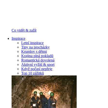
Co vidět & zažít
Inspirace
Letní inspirace
Tipy na procházky
Krumlov s dětmi
Krajina plná pokladů
Romantická dovolená
Aktivní vyžití & sport
Když počasí nepřeje
Top 10 zážitků