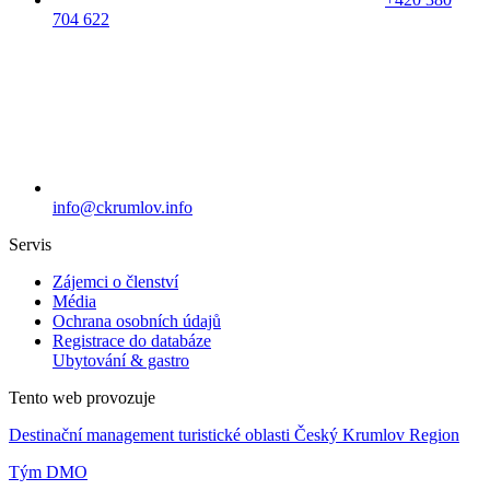
704 622
info@ckrumlov.info
Servis
Zájemci o členství
Média
Ochrana osobních údajů
Registrace do databáze
Ubytování & gastro
Tento web provozuje
Destinační management turistické oblasti Český Krumlov Region
Tým DMO