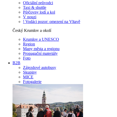
Oficiální průvodci
Taxi & shuttle
Půjčovny lodí a kol
V nouzi
! Vodáci pozor: omezení na Vltavě
Český Krumlov a okolí
Krumlov a UNESCO
Region
Mapy města a regionu
Propagační materiály
Foto
B2B
Zájezdové autobusy
Skupiny
MICE
Fotogalerie