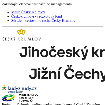
Zakládající členové destinačního managementu
Město Český Krumlov
Českokrumlovský rozvojový fond
Sdružení cestovního ruchu Český Krumlov
Projekty „Celoroční online marketingová kampaň Český Krumlov