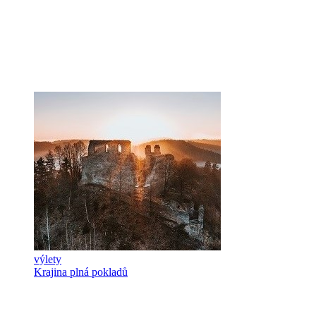
výlety
Krajina plná pokladů