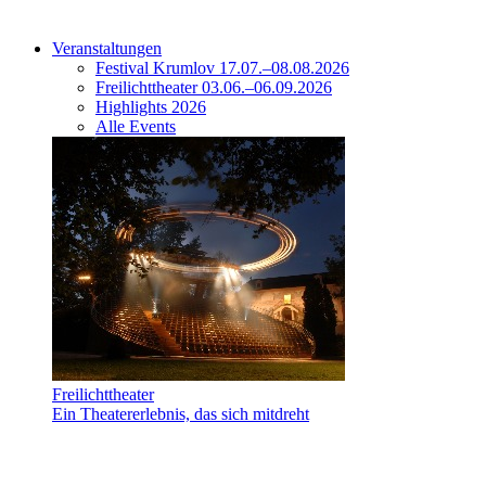
Veranstaltungen
Festival Krumlov 17.07.–08.08.2026
Freilichttheater 03.06.–06.09.2026
Highlights 2026
Alle Events
Freilichttheater
Ein Theatererlebnis, das sich mitdreht