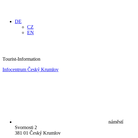
DE
CZ
EN
Tourist-Information
Infocentrum Český Krumlov
náměstí
Svornosti 2
381 01 Český Krumlov