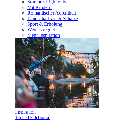
Sommer-Highlights
Mit Kindern
Romantischer Aufenthalt
Landschaft voller Schätze
Sport & Erholung
Wenn's regnet
Mehr Inspiration
Inspiration
Top 10 Erlebnisse