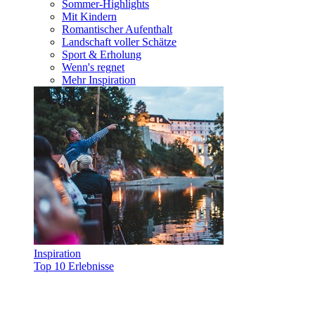
Sommer-Highlights
Mit Kindern
Romantischer Aufenthalt
Landschaft voller Schätze
Sport & Erholung
Wenn's regnet
Mehr Inspiration
Inspiration
Top 10 Erlebnisse