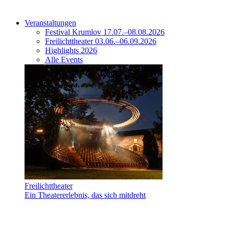
Veranstaltungen
Festival Krumlov 17.07.–08.08.2026
Freilichttheater 03.06.–06.09.2026
Highlights 2026
Alle Events
Freilichttheater
Ein Theatererlebnis, das sich mitdreht