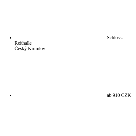
Schloss-
Reithalle
Český Krumlov
ab 910 CZK