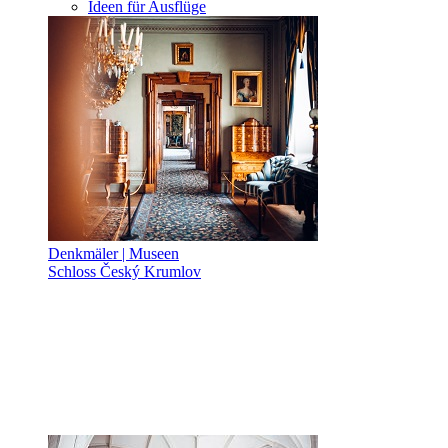
Ideen für Ausflüge
Denkmäler | Museen
Schloss Český Krumlov