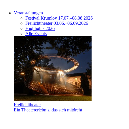
Veranstaltungen
Festival Krumlov 17.07.–08.08.2026
Freilichttheater 03.06.–06.09.2026
Highlights 2026
Alle Events
Freilichttheater
Ein Theatererlebnis, das sich mitdreht