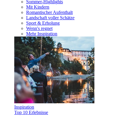
Sommer-Highlights
Mit Kindern
Romantischer Aufenthalt
Landschaft voller Schätze
Sport & Erholung
Wenn's regnet
Mehr Inspiration
Inspiration
Top 10 Erlebnisse