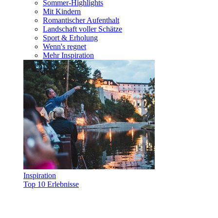
Sommer-Highlights
Mit Kindern
Romantischer Aufenthalt
Landschaft voller Schätze
Sport & Erholung
Wenn's regnet
Mehr Inspiration
Inspiration
Top 10 Erlebnisse