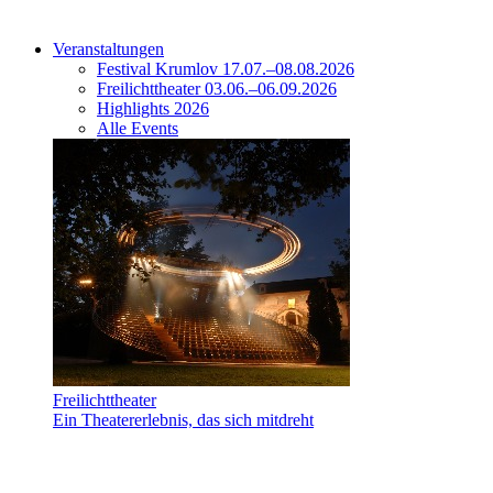
Veranstaltungen
Festival Krumlov 17.07.–08.08.2026
Freilichttheater 03.06.–06.09.2026
Highlights 2026
Alle Events
Freilichttheater
Ein Theatererlebnis, das sich mitdreht