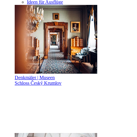
Ideen für Ausflüge
Denkmäler | Museen
Schloss Český Krumlov