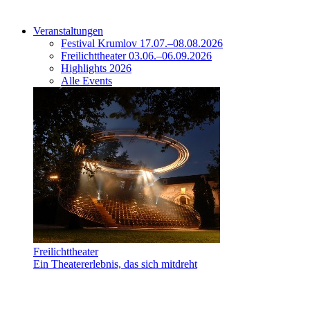
Veranstaltungen
Festival Krumlov 17.07.–08.08.2026
Freilichttheater 03.06.–06.09.2026
Highlights 2026
Alle Events
Freilichttheater
Ein Theatererlebnis, das sich mitdreht