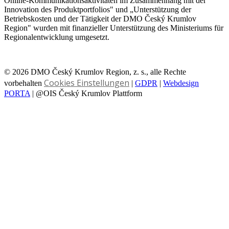
Online-Kommunikationsaktivitäten im Zusammenhang mit der
Innovation des Produktportfolios" und „Unterstützung der
Betriebskosten und der Tätigkeit der DMO Český Krumlov
Region" wurden mit finanzieller Unterstützung des Ministeriums für
Regionalentwicklung umgesetzt.
© 2026 DMO Český Krumlov Region, z. s., alle Rechte
Cookies Einstellungen
vorbehalten
|
GDPR
|
Webdesign
PORTA
| @OIS Český Krumlov Plattform