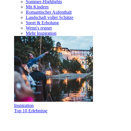
Sommer-Highlights
Mit Kindern
Romantischer Aufenthalt
Landschaft voller Schätze
Sport & Erholung
Wenn's regnet
Mehr Inspiration
Inspiration
Top 10 Erlebnisse