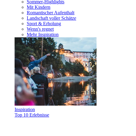
Sommer-Highlights
Mit Kindern
Romantischer Aufenthalt
Landschaft voller Schätze
Sport & Erholung
Wenn's regnet
Mehr Inspiration
Inspiration
Top 10 Erlebnisse