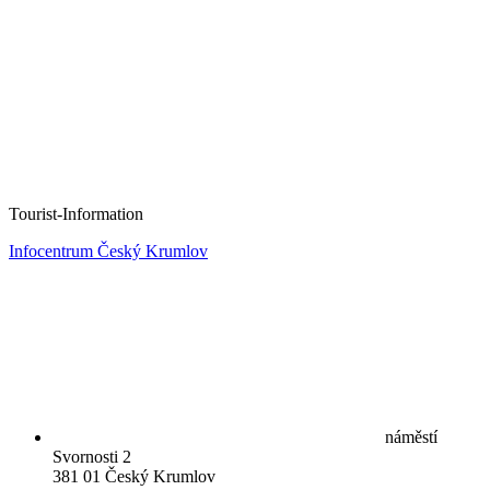
Tourist-Information
Infocentrum Český Krumlov
náměstí
Svornosti 2
381 01 Český Krumlov