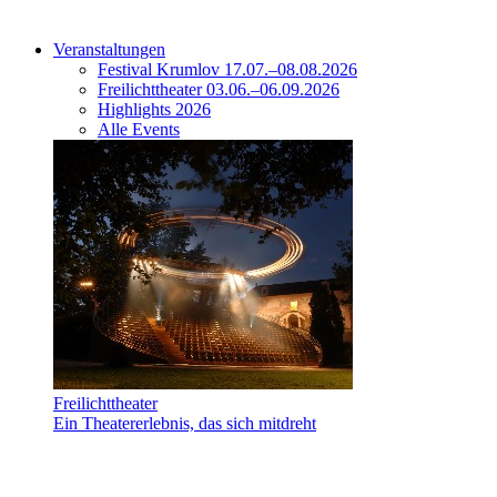
Veranstaltungen
Festival Krumlov 17.07.–08.08.2026
Freilichttheater 03.06.–06.09.2026
Highlights 2026
Alle Events
Freilichttheater
Ein Theatererlebnis, das sich mitdreht