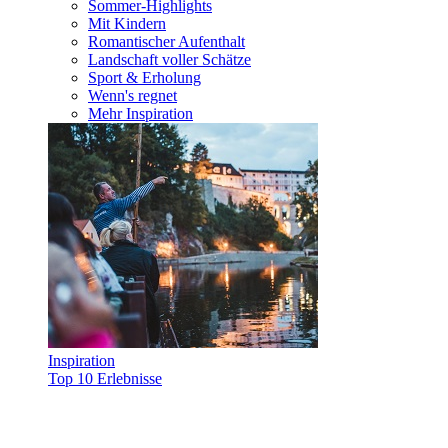
Sommer-Highlights
Mit Kindern
Romantischer Aufenthalt
Landschaft voller Schätze
Sport & Erholung
Wenn's regnet
Mehr Inspiration
Inspiration
Top 10 Erlebnisse