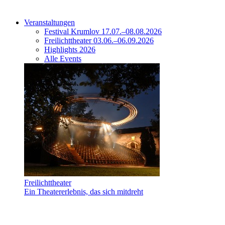
Veranstaltungen
Festival Krumlov 17.07.–08.08.2026
Freilichttheater 03.06.–06.09.2026
Highlights 2026
Alle Events
Freilichttheater
Ein Theatererlebnis, das sich mitdreht