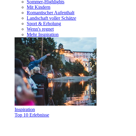
Sommer-Highlights
Mit Kindern
Romantischer Aufenthalt
Landschaft voller Schätze
Sport & Erholung
Wenn's regnet
Mehr Inspiration
Inspiration
Top 10 Erlebnisse