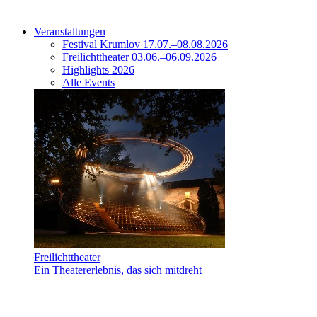
Veranstaltungen
Festival Krumlov 17.07.–08.08.2026
Freilichttheater 03.06.–06.09.2026
Highlights 2026
Alle Events
Freilichttheater
Ein Theatererlebnis, das sich mitdreht