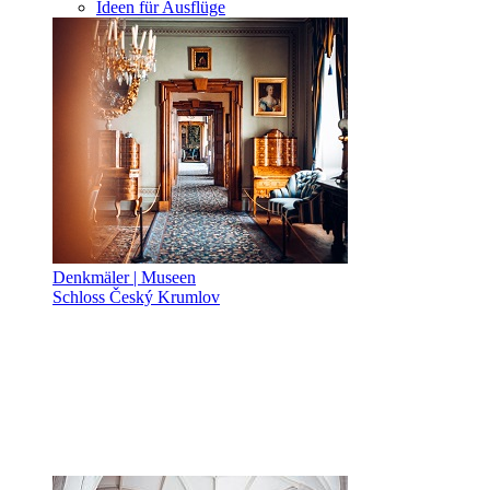
Ideen für Ausflüge
Denkmäler | Museen
Schloss Český Krumlov