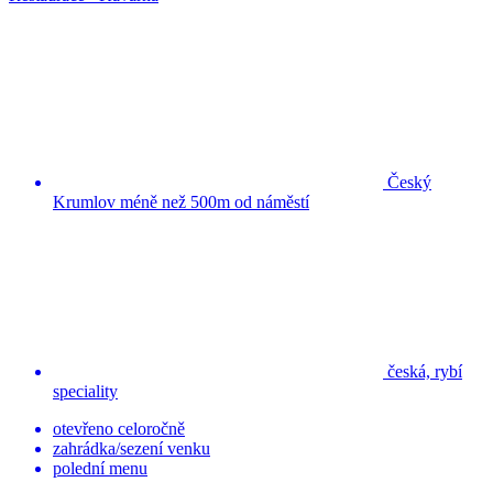
Český
Krumlov méně než 500m od náměstí
česká, rybí
speciality
otevřeno celoročně
zahrádka/sezení venku
polední menu