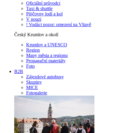
Oficiální průvodci
Taxi & shuttle
Půjčovny lodí a kol
V nouzi
! Vodáci pozor: omezení na Vltavě
Český Krumlov a okolí
Krumlov a UNESCO
Region
Mapy města a regionu
Propagační materiály
Foto
B2B
Zájezdové autobusy
Skupiny
MICE
Fotogalerie