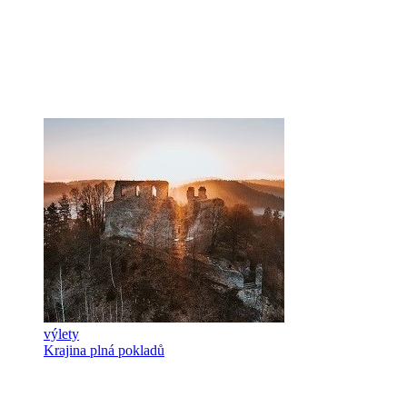
výlety
Krajina plná pokladů