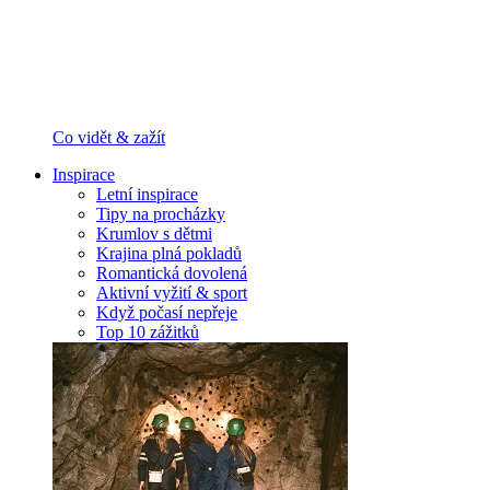
Co vidět & zažít
Inspirace
Letní inspirace
Tipy na procházky
Krumlov s dětmi
Krajina plná pokladů
Romantická dovolená
Aktivní vyžití & sport
Když počasí nepřeje
Top 10 zážitků