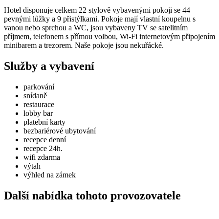
Hotel disponuje celkem 22 stylově vybavenými pokoji se 44
pevnými lůžky a 9 přistýlkami. Pokoje mají vlastní koupelnu s
vanou nebo sprchou a WC, jsou vybaveny TV se satelitním
příjmem, telefonem s přímou volbou, Wi-Fi internetovým připojením
minibarem a trezorem. Naše pokoje jsou nekuřácké.
Služby a vybavení
parkování
snídaně
restaurace
lobby bar
platební karty
bezbariérové ubytování
recepce denní
recepce 24h.
wifi zdarma
výtah
výhled na zámek
Další nabídka tohoto provozovatele