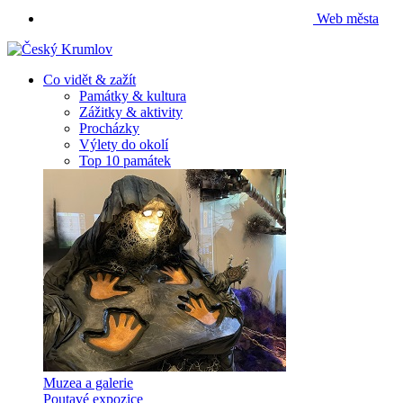
Web města
Co vidět & zažít
Památky & kultura
Zážitky & aktivity
Procházky
Výlety do okolí
Top 10 památek
Muzea a galerie
Poutavé expozice