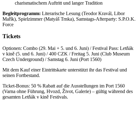
charismatischem Auftritt und langer Tradition
Begleitprogramm:
Literarische Lesung (Teodor Kravál, Libor
Mařík), Spielzimmer (Matyáš Trnka), Samstags-Afterparty: S.P.O.K.
Force
Tickets
Optionen: Combo (29. Mai + 5. und 6. Juni) / Festival Pass: Letňák
v kině (5. und 6. Juni) / 400 CZK / Freitag 5. Juni (Club Museum
Czech Underground) / Samstag 6. Juni (Port 1560)
Mit dem Kauf einer Eintrittskarte unterstützt ihr das Festival und
seinen Fortbestand.
Ticket-Bonus: 50 % Rabatt auf die Ausstellungen im Port 1560
(Varna ohne Führung, Hvozd, Život, Galerie) – gültig während des
gesamten Letňák v kině Festivals.