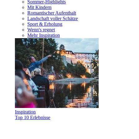
Sommer-Highlights
Mit Kindern
Romantischer Aufenthalt
Landschaft voller Schätze
Sport & Erholung
Wenn's regnet
Mehr Inspiration
Inspiration
Top 10 Erlebnisse