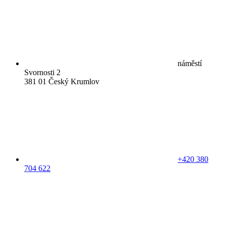
náměstí
Svornosti 2
381 01 Český Krumlov
+420 380
704 622