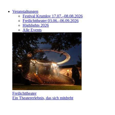
Veranstaltungen
Festival Krumlov 17.07.–08.08.2026
Freilichttheater 03.06.–06.09.2026
Highlights 2026
Alle Events
Freilichttheater
Ein Theatererlebnis, das sich mitdreht