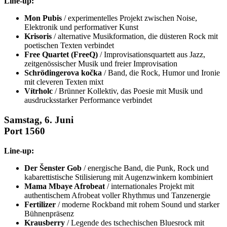
Line-up:
Mon Pubis
/ experimentelles Projekt zwischen Noise,
Elektronik und performativer Kunst
Krisoris
/ alternative Musikformation, die düsteren Rock mit
poetischen Texten verbindet
Free Quartet (FreeQ)
/ Improvisationsquartett aus Jazz,
zeitgenössischer Musik und freier Improvisation
Schrödingerova kočka
/ Band, die Rock, Humor und Ironie
mit cleveren Texten mixt
Vítrholc
/ Brünner Kollektiv, das Poesie mit Musik und
ausdrucksstarker Performance verbindet
Samstag, 6. Juni
Port 1560
Line-up:
Der Šenster Gob
/ energische Band, die Punk, Rock und
kabarettistische Stilisierung mit Augenzwinkern kombiniert
Mama Mbaye Afrobeat
/ internationales Projekt mit
authentischem Afrobeat voller Rhythmus und Tanzenergie
Fertilizer
/ moderne Rockband mit rohem Sound und starker
Bühnenpräsenz
Krausberry
/ Legende des tschechischen Bluesrock mit