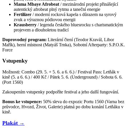
Mama Mbaye Afrobeat
/ mezinárodní projekt přinášející
autentický afrobeat plný rytmu a taneční energie
Fertilizer
/ moderní rocková kapela s důrazem na syrový
zvuk a výraznou pódiovou energii
Krausberry
/ legenda českého bluesrocku s charismatickým
projevem a dlouholetou tradicí
Doprovodný program:
Literární čtení (Teodor Kravál, Libor
Mařík), herní místnost (Matyáš Trnka), Sobotní Afterparty: S.P.O.K.
Force
Vstupenky
Možnosti: Combo (29. 5. + 5. 6. a 6. 6.) / Festival Pass: Letňák v
kině (5. a 6. 6.) / 400 Kč / Pátek 5. 6. (Underground) / Sobota 6. 6.
(Port 1560)
Zakoupením vstupenky podpoříte festival a jeho další fungování.
Bonus ke vstupence:
50% sleva do expozic Portu 1560 (Varna bez
průvodce, Hvozd, Život, Galerie) platná po dobu konání Letňáku v
kině.
Plakát →