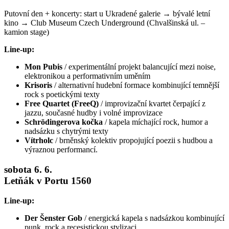
Putovní den + koncerty: start u Ukradené galerie → bývalé letní
kino → Club Museum Czech Underground (Chvalšinská ul. –
kamion stage)
Line-up:
Mon Pubis
/ experimentální projekt balancující mezi noise,
elektronikou a performativním uměním
Krisoris
/ alternativní hudební formace kombinující temnější
rock s poetickými texty
Free Quartet (FreeQ)
/ improvizační kvartet čerpající z
jazzu, současné hudby i volné improvizace
Schrödingerova kočka
/ kapela míchající rock, humor a
nadsázku s chytrými texty
Vítrholc
/ brněnský kolektiv propojující poezii s hudbou a
výraznou performancí.
sobota 6. 6.
Letňák v Portu 1560
Line-up:
Der Šenster Gob
/ energická kapela s nadsázkou kombinující
punk, rock a recesistickou stylizaci