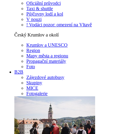
Oficiální průvodci
Taxi & shuttle
Půjčovny lodí a kol
V nouzi
! Vodáci pozor: omezení na Vltavě
Český Krumlov a okolí
Krumlov a UNESCO
Region
Mapy města a regionu
Propagační materiály
Foto
B2B
Zájezdové autobusy
Skupiny
MICE
Fotogalerie