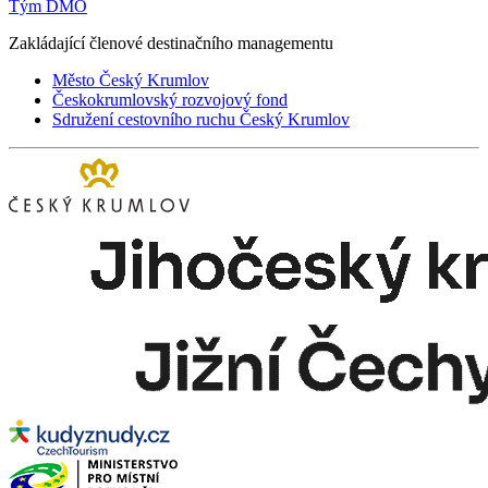
Tým DMO
Zakládající členové destinačního managementu
Město Český Krumlov
Českokrumlovský rozvojový fond
Sdružení cestovního ruchu Český Krumlov