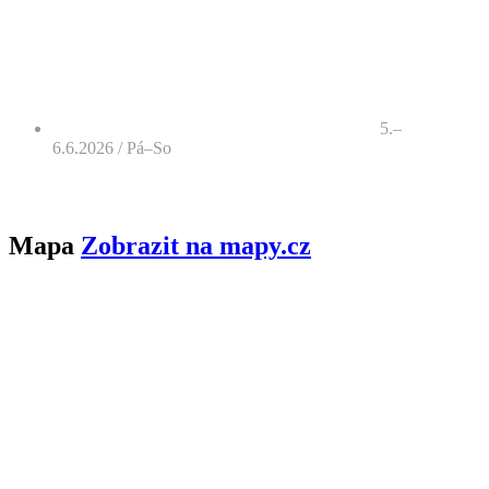
5.–
6.6.2026 / Pá–So
Mapa
Zobrazit na mapy.cz