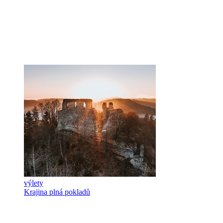
výlety
Krajina plná pokladů