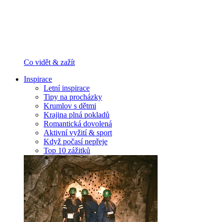
Co vidět & zažít
Inspirace
Letní inspirace
Tipy na procházky
Krumlov s dětmi
Krajina plná pokladů
Romantická dovolená
Aktivní vyžití & sport
Když počasí nepřeje
Top 10 zážitků