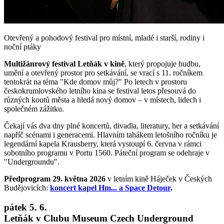
Otevřený a pohodový festival pro místní, mladé i starší, rodiny i
noční ptáky
Multižánrový festival Letňák v kině
, který propojuje hudbu,
umění a otevřený prostor pro setkávání, se vrací s 11. ročníkem
tentokrát na téma "Kde domov můj?" Po letech v prostoru
českokrumlovského letního kina se festival letos přesouvá do
různých koutů města a hledá nový domov – v místech, lidech i
společném zážitku.
Čekají vás dva dny plné koncertů, divadla, literatury, her a setkávání
napříč scénami i generacemi. Hlavním tahákem letošního ročníku je
legendární kapela Krausberry, která vystoupí 6. června v rámci
sobotního programu v Portu 1560. Páteční program se odehraje v
"Undergroundu".
Předprogram 29. května 2026
v letním kině Háječek v Českých
Budějovicích:
koncert kapel Hm... a Space Detour
.
pátek 5. 6.
Letňák v Clubu Museum Czech Underground