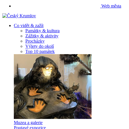
Web města
Co vidět & zažít
Památky & kultura
Zážitky & aktivity
Procházky
Výlety do okolí
Top 10 památek
Muzea a galerie
Poutavé expozice