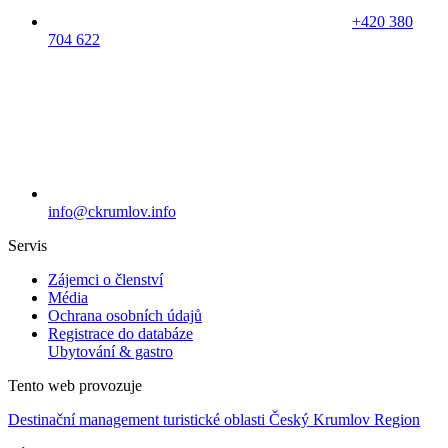
+420 380
704 622
info@ckrumlov.info
Servis
Zájemci o členství
Média
Ochrana osobních údajů
Registrace do databáze
Ubytování & gastro
Tento web provozuje
Destinační management turistické oblasti Český Krumlov Region