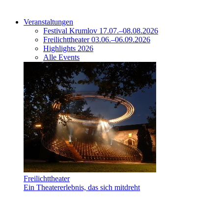
Veranstaltungen
Festival Krumlov 17.07.–08.08.2026
Freilichttheater 03.06.–06.09.2026
Highlights 2026
Alle Events
Freilichttheater
Ein Theatererlebnis, das sich mitdreht