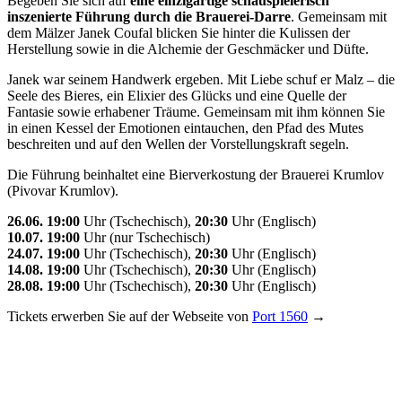
Begeben Sie sich auf
eine einzigartige schauspielerisch
inszenierte Führung durch die Brauerei-Darre
. Gemeinsam mit
dem Mälzer Janek Coufal blicken Sie hinter die Kulissen der
Herstellung sowie in die Alchemie der Geschmäcker und Düfte.
Janek war seinem Handwerk ergeben. Mit Liebe schuf er Malz – die
Seele des Bieres, ein Elixier des Glücks und eine Quelle der
Fantasie sowie erhabener Träume. Gemeinsam mit ihm können Sie
in einen Kessel der Emotionen eintauchen, den Pfad des Mutes
beschreiten und auf den Wellen der Vorstellungskraft segeln.
Die Führung beinhaltet eine Bierverkostung der Brauerei Krumlov
(Pivovar Krumlov).
26.06. 19:00
Uhr (Tschechisch),
20:30
Uhr (Englisch)
10.07. 19:00
Uhr (nur Tschechisch)
24.07. 19:00
Uhr (Tschechisch),
20:30
Uhr (Englisch)
14.08. 19:00
Uhr (Tschechisch),
20:30
Uhr (Englisch)
28.08. 19:00
Uhr (Tschechisch),
20:30
Uhr (Englisch)
Tickets erwerben Sie auf der Webseite von
Port 1560
→