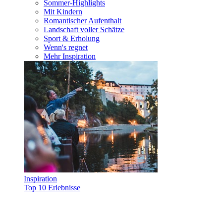
Sommer-Highlights
Mit Kindern
Romantischer Aufenthalt
Landschaft voller Schätze
Sport & Erholung
Wenn's regnet
Mehr Inspiration
Inspiration
Top 10 Erlebnisse