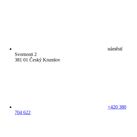
náměstí
Svornosti 2
381 01 Český Krumlov
+420 380
704 622