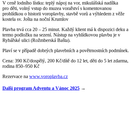
V ceně lodního lístku: teplý nápoj na vor, mikulášská nadílka
pro děti, volný vstup do muzea vorařství s komentovanou
prohlídkou o historii voroplavby, stavbě vorů a výhledem z věže
kostela sv. Jošta na noční Krumlov
Plavba trvá cca 20 – 25 minut. Každý klient má k dispozici deku a
termo podložku na sezení. Nástup na vyhlídkovou plavbu je v
Rybářské ulici (Rožmberská Bašta).
Plaví se v případě dobrých plavebních a povětrnostních podmínek.
Cena: 390 Kč/dospělý, 200 Kč/dítě do 12 let, děti do 5 let zdarma,
rodina 850–950 Kč
Rezervace na
www.voroplavba.cz
Další program Adventu a Vánoc 2025
→