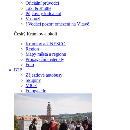
Oficiální průvodci
Taxi & shuttle
Půjčovny lodí a kol
V nouzi
! Vodáci pozor: omezení na Vltavě
Český Krumlov a okolí
Krumlov a UNESCO
Region
Mapy města a regionu
Propagační materiály
Foto
B2B
Zájezdové autobusy
Skupiny
MICE
Fotogalerie