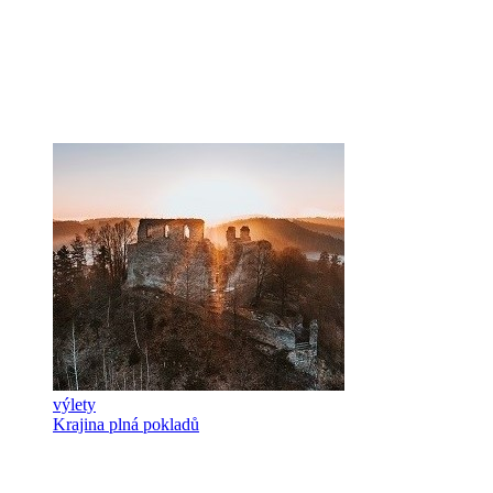
výlety
Krajina plná pokladů