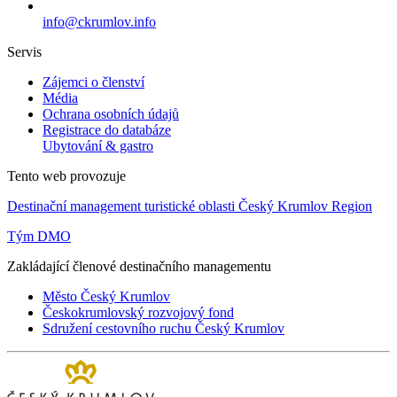
info@ckrumlov.info
Servis
Zájemci o členství
Média
Ochrana osobních údajů
Registrace do databáze
Ubytování & gastro
Tento web provozuje
Destinační management turistické oblasti Český Krumlov Region
Tým DMO
Zakládající členové destinačního managementu
Město Český Krumlov
Českokrumlovský rozvojový fond
Sdružení cestovního ruchu Český Krumlov