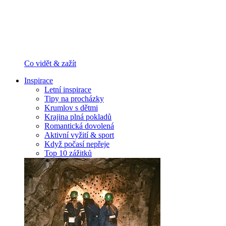
Co vidět & zažít
Inspirace
Letní inspirace
Tipy na procházky
Krumlov s dětmi
Krajina plná pokladů
Romantická dovolená
Aktivní vyžití & sport
Když počasí nepřeje
Top 10 zážitků