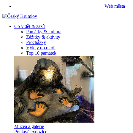
Web města
Co vidět & zažít
Památky & kultura
Zážitky & aktivity
Procházky
Výlety do okolí
Top 10 památek
Muzea a galerie
Poutavé expozice