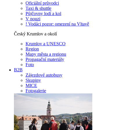
Oficiální průvodci
Taxi & shuttle
Půjčovny lodí a kol
V nouzi
! Vodáci pozor: omezení na Vltavě
Český Krumlov a okolí
Krumlov a UNESCO
Region
Mapy města a regionu
Propagační materiály
Foto
B2B
Zájezdové autobusy
Skupiny
MICE
Fotogalerie