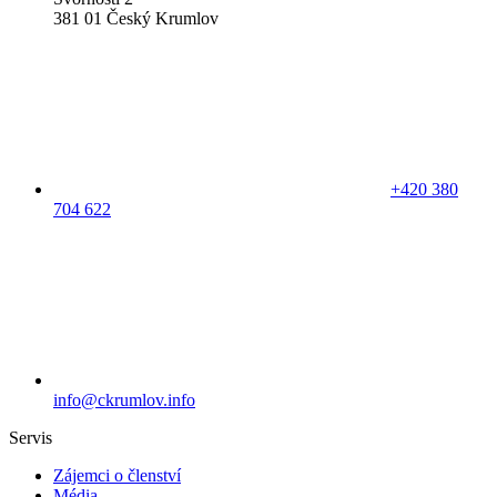
381 01 Český Krumlov
+420 380
704 622
info@ckrumlov.info
Servis
Zájemci o členství
Média