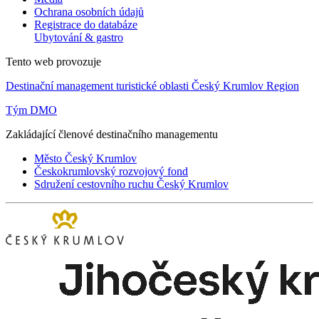
Ochrana osobních údajů
Registrace do databáze
Ubytování & gastro
Tento web provozuje
Destinační management turistické oblasti Český Krumlov Region
Tým DMO
Zakládající členové destinačního managementu
Město Český Krumlov
Českokrumlovský rozvojový fond
Sdružení cestovního ruchu Český Krumlov