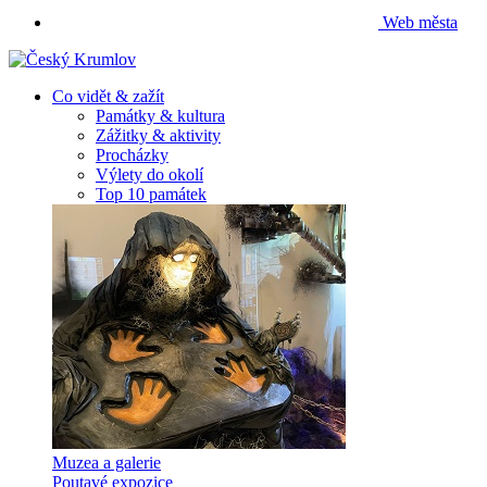
Web města
Co vidět & zažít
Památky & kultura
Zážitky & aktivity
Procházky
Výlety do okolí
Top 10 památek
Muzea a galerie
Poutavé expozice