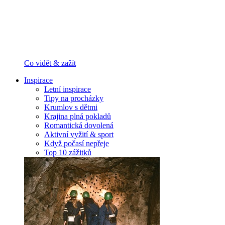
Co vidět & zažít
Inspirace
Letní inspirace
Tipy na procházky
Krumlov s dětmi
Krajina plná pokladů
Romantická dovolená
Aktivní vyžití & sport
Když počasí nepřeje
Top 10 zážitků