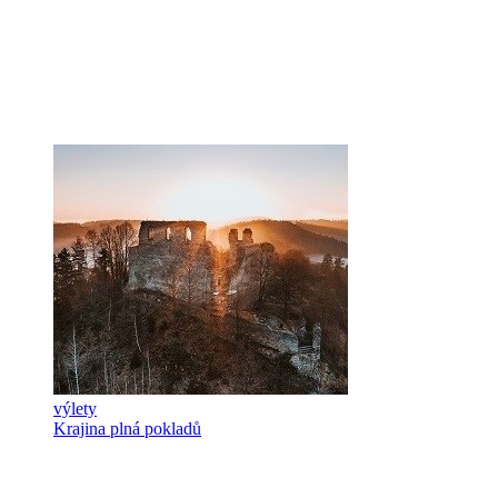
výlety
Krajina plná pokladů