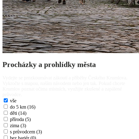
Procházky a prohlídky města
Vydejte se prozkoumávat zákoutí a příběhy Českého Krumlova.
Vykročte s mapou, naším návodem nebo jen tak. Pokud chcete
Krumlov poznat očima místních, využijte zkušené a zapálené
průvodce.
vše
do 5 km
(16)
děti
(14)
příroda
(5)
zima
(3)
s průvodcem
(3)
bez bariér
(0)