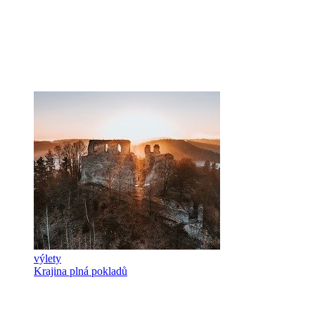
výlety
Krajina plná pokladů