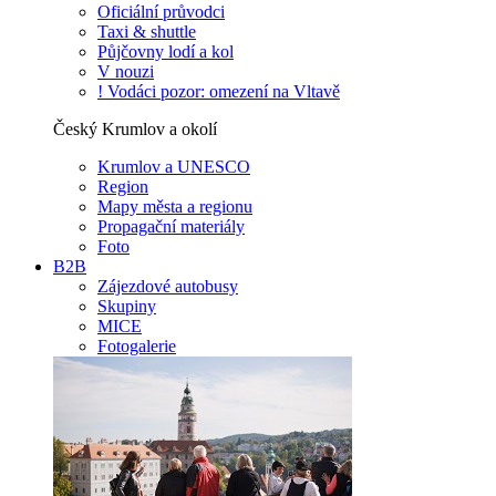
Oficiální průvodci
Taxi & shuttle
Půjčovny lodí a kol
V nouzi
! Vodáci pozor: omezení na Vltavě
Český Krumlov a okolí
Krumlov a UNESCO
Region
Mapy města a regionu
Propagační materiály
Foto
B2B
Zájezdové autobusy
Skupiny
MICE
Fotogalerie