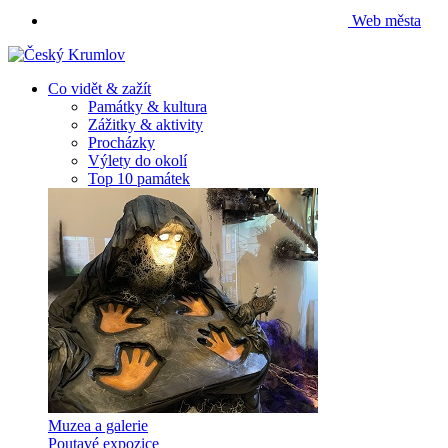
Web města
Co vidět & zažít
Památky & kultura
Zážitky & aktivity
Procházky
Výlety do okolí
Top 10 památek
Muzea a galerie
Poutavé expozice