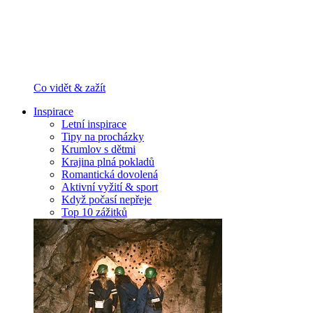
Co vidět & zažít
Inspirace
Letní inspirace
Tipy na procházky
Krumlov s dětmi
Krajina plná pokladů
Romantická dovolená
Aktivní vyžití & sport
Když počasí nepřeje
Top 10 zážitků