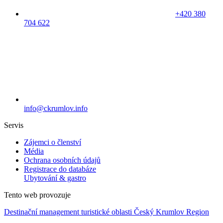
+420 380
704 622
info@ckrumlov.info
Servis
Zájemci o členství
Média
Ochrana osobních údajů
Registrace do databáze
Ubytování & gastro
Tento web provozuje
Destinační management turistické oblasti Český Krumlov Region