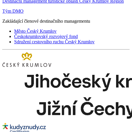
Destinační management turistické oblasti Český Krumlov Region
Tým DMO
Zakládající členové destinačního managementu
Město Český Krumlov
Českokrumlovský rozvojový fond
Sdružení cestovního ruchu Český Krumlov