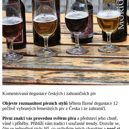
Komentovaná degustace českých i zahraničních piv
Objevte rozmanitost pivních stylů
během řízené degustace 12
pečlivě vybraných řemeslných piv z Česka i ze zahraničí.
Pivní znalci vás provedou světem piva
a představí jeho chutě,
vůně i příběhy. Přiblíží vám tradici i současné trendy. Dozvíte se,
čím se jednotlivé styly liší, co ovlivňuje jejich charakter a
proč si