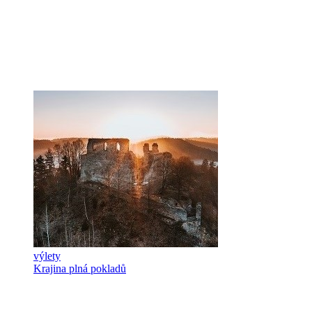
výlety
Krajina plná pokladů