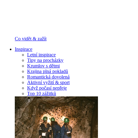
Co vidět & zažít
Inspirace
Letní inspirace
Tipy na procházky
Krumlov s dětmi
Krajina plná pokladů
Romantická dovolená
Aktivní vyžití & sport
Když počasí nepřeje
Top 10 zážitků