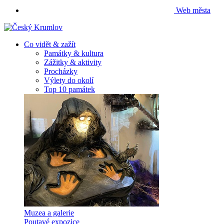
Web města
Co vidět & zažít
Památky & kultura
Zážitky & aktivity
Procházky
Výlety do okolí
Top 10 památek
Muzea a galerie
Poutavé expozice