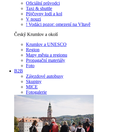
Oficiální průvodci
Taxi & shuttle
Půjčovny lodí a kol
V nouzi
! Vodáci pozor: omezení na Vltavě
Český Krumlov a okolí
Krumlov a UNESCO
Region
Mapy města a regionu
Propagační materiály
Foto
B2B
Zájezdové autobusy
Skupiny
MICE
Fotogalerie