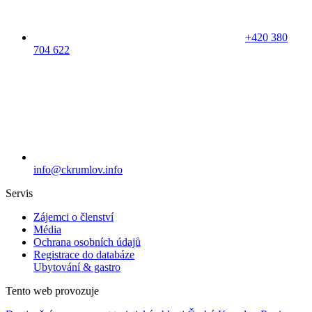
+420 380
704 622
info@ckrumlov.info
Servis
Zájemci o členství
Média
Ochrana osobních údajů
Registrace do databáze
Ubytování & gastro
Tento web provozuje