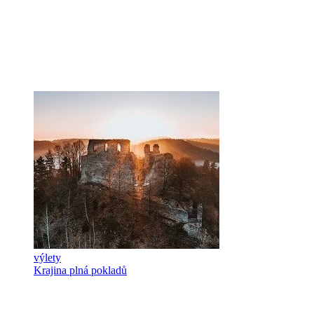
výlety
Krajina plná pokladů