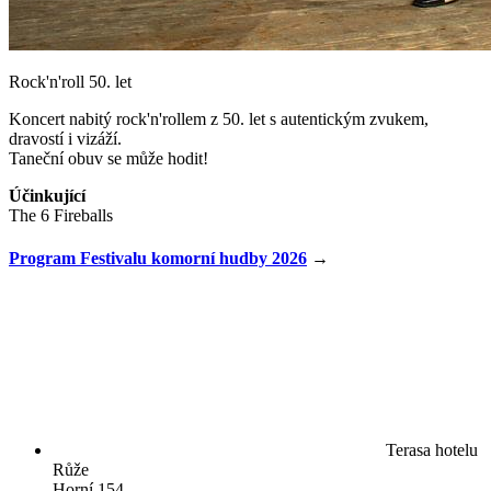
Rock'n'roll 50. let
Koncert nabitý rock'n'rollem z 50. let s autentickým zvukem,
dravostí i vizáží.
Taneční obuv se může hodit!
Účinkující
The 6 Fireballs
Program Festivalu komorní hudby 2026
→
Terasa hotelu
Růže
Horní 154