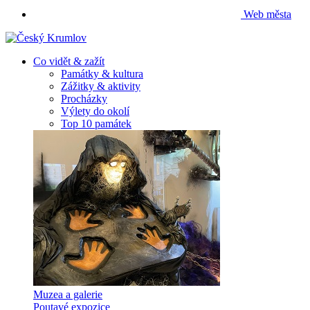
Web města
Co vidět & zažít
Památky & kultura
Zážitky & aktivity
Procházky
Výlety do okolí
Top 10 památek
Muzea a galerie
Poutavé expozice