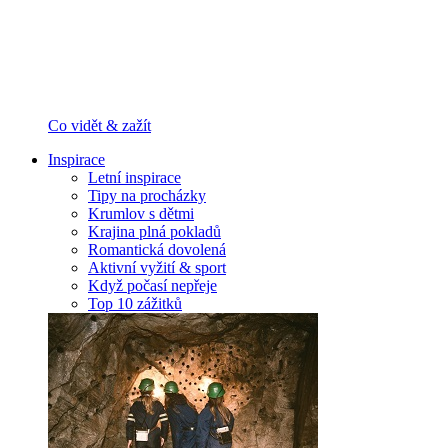
Co vidět & zažít
Inspirace
Letní inspirace
Tipy na procházky
Krumlov s dětmi
Krajina plná pokladů
Romantická dovolená
Aktivní vyžití & sport
Když počasí nepřeje
Top 10 zážitků