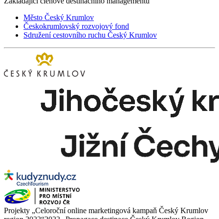
Zakládající členové destinačního managementu
Město Český Krumlov
Českokrumlovský rozvojový fond
Sdružení cestovního ruchu Český Krumlov
Projekty „Celoroční online marketingová kampaň Český Krumlov