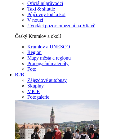
Oficiální průvodci
Taxi & shuttle
Půjčovny lodí a kol
V nouzi
! Vodáci pozor: omezení na Vltavě
Český Krumlov a okolí
Krumlov a UNESCO
Region
Mapy města a regionu
Propagační materiály
Foto
B2B
Zájezdové autobusy
Skupiny
MICE
Fotogalerie