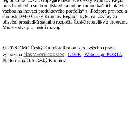
region 2022“2022 „Propagace destinace Český Krumlov Region
prostřednictvím souboru tiskovin a online komunikačních aktivit s
vazbou na inovaci produktového portfolia“ a „Podpora provozu a
činnosti DMO Český Krumlov Region“ byly realizovány za
přispění prostředků státního rozpočtu České republiky z programu
Ministerstva pro místní rozvoj.
© 2026 DMO Český Krumlov Region, z. s., všechna práva
Nastavení cookies
vyhrazena
|
GDPR
|
Webdesign PORTA
|
Platforma @OIS Český Krumlov