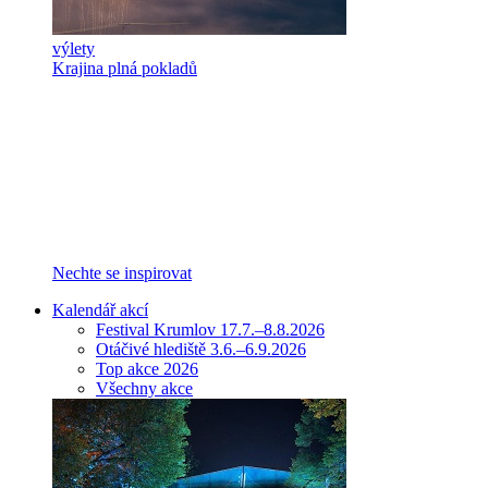
výlety
Krajina plná pokladů
Nechte se inspirovat
Kalendář akcí
Festival Krumlov 17.7.–8.8.2026
Otáčivé hlediště 3.6.–6.9.2026
Top akce 2026
Všechny akce