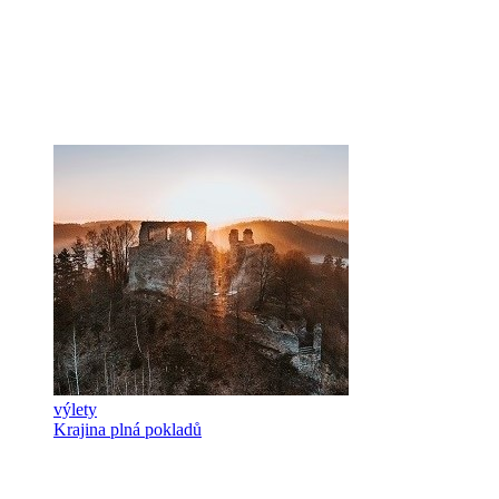
výlety
Krajina plná pokladů