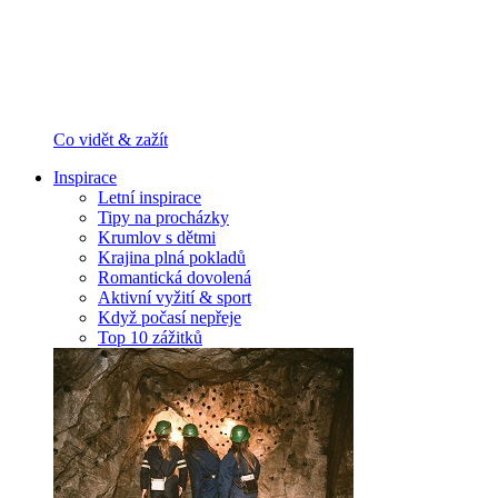
Co vidět & zažít
Inspirace
Letní inspirace
Tipy na procházky
Krumlov s dětmi
Krajina plná pokladů
Romantická dovolená
Aktivní vyžití & sport
Když počasí nepřeje
Top 10 zážitků