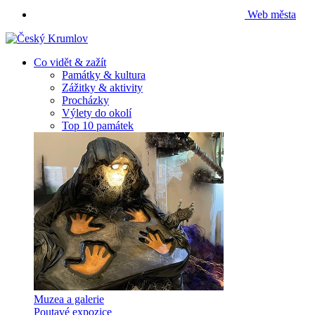
Web města
Co vidět & zažít
Památky & kultura
Zážitky & aktivity
Procházky
Výlety do okolí
Top 10 památek
Muzea a galerie
Poutavé expozice