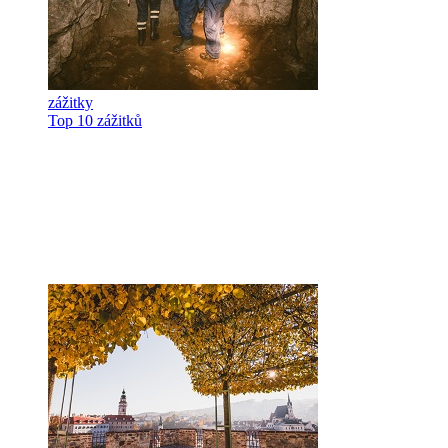
zážitky
Top 10 zážitků