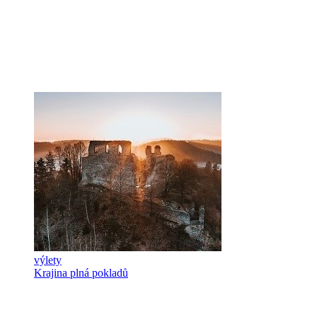
výlety
Krajina plná pokladů