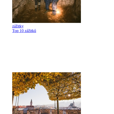
zážitky
Top 10 zážitků