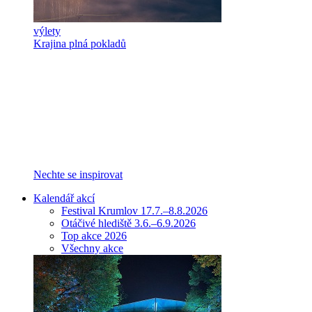
výlety
Krajina plná pokladů
Nechte se inspirovat
Kalendář akcí
Festival Krumlov 17.7.–8.8.2026
Otáčivé hlediště 3.6.–6.9.2026
Top akce 2026
Všechny akce