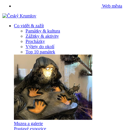
Web města
Co vidět & zažít
Památky & kultura
Zážitky & aktivity
Procházky
Výlety do okolí
Top 10 památek
Muzea a galerie
Poutavé expozice