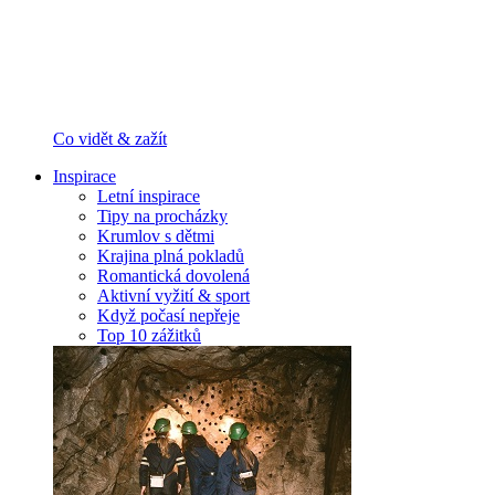
Co vidět & zažít
Inspirace
Letní inspirace
Tipy na procházky
Krumlov s dětmi
Krajina plná pokladů
Romantická dovolená
Aktivní vyžití & sport
Když počasí nepřeje
Top 10 zážitků