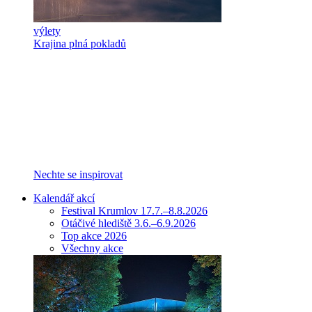
výlety
Krajina plná pokladů
Nechte se inspirovat
Kalendář akcí
Festival Krumlov 17.7.–8.8.2026
Otáčivé hlediště 3.6.–6.9.2026
Top akce 2026
Všechny akce