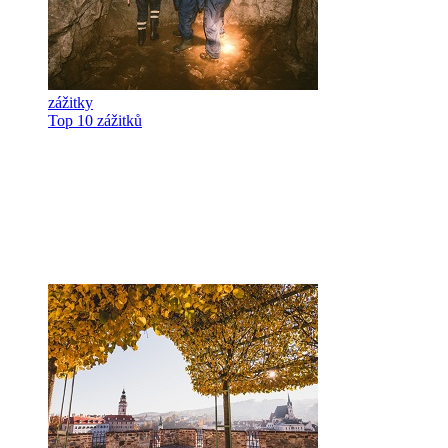
zážitky
Top 10 zážitků