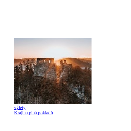
výlety
Krajina plná pokladů