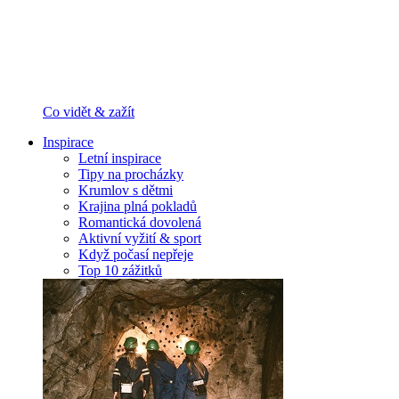
Co vidět & zažít
Inspirace
Letní inspirace
Tipy na procházky
Krumlov s dětmi
Krajina plná pokladů
Romantická dovolená
Aktivní vyžití & sport
Když počasí nepřeje
Top 10 zážitků