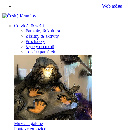
Web města
Co vidět & zažít
Památky & kultura
Zážitky & aktivity
Procházky
Výlety do okolí
Top 10 památek
Muzea a galerie
Poutavé expozice