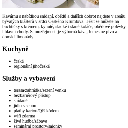
Kavárnu s nabídkou snídaní, obědů a dalších dobrot najdete v areálu
bývalých klášterů v srdci Českého Krumlova. Těšit se můžete na
buchtičky s krémem, kynuté, sladké i slané koláče, obědové polévky
i hlavní chody. Samozřejmostí je výborná káva, řemeslné pivo a
domácí limonády.
Kuchyně
česká
regionální jihočeská
Služby a vybavení
terasa/zahrádka/sezení venku
bezbariérový přístup
snídaně
jídlo s sebou
platby kartou/QR kódem
wifi zdarma
živá hudba/zábava
seminární prostory/salonky