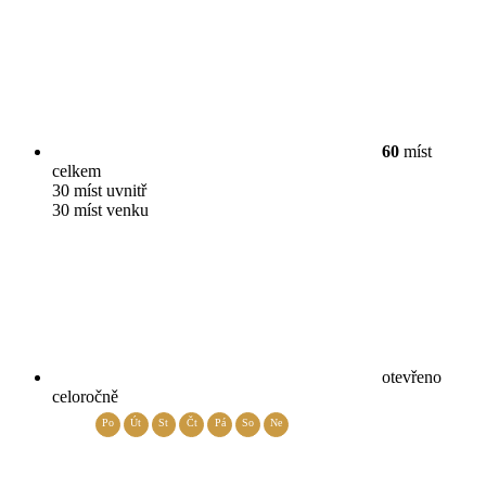
60
míst
celkem
30 míst uvnitř
30 míst venku
otevřeno
celoročně
Po
Út
St
Čt
Pá
So
Ne