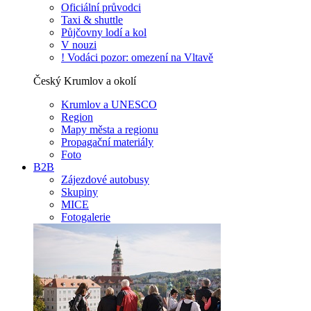
Oficiální průvodci
Taxi & shuttle
Půjčovny lodí a kol
V nouzi
! Vodáci pozor: omezení na Vltavě
Český Krumlov a okolí
Krumlov a UNESCO
Region
Mapy města a regionu
Propagační materiály
Foto
B2B
Zájezdové autobusy
Skupiny
MICE
Fotogalerie