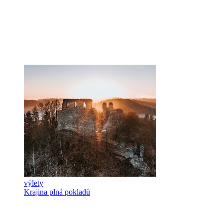
výlety
Krajina plná pokladů