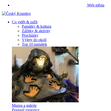
Web města
Co vidět & zažít
Památky & kultura
Zážitky & aktivity
Procházky
Výlety do okolí
Top 10 památek
Muzea a galerie
Poutavé expozice