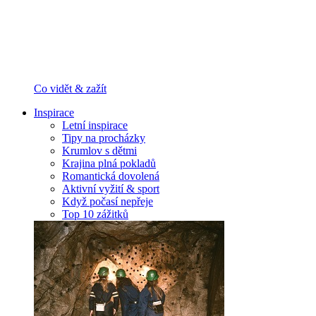
Co vidět & zažít
Inspirace
Letní inspirace
Tipy na procházky
Krumlov s dětmi
Krajina plná pokladů
Romantická dovolená
Aktivní vyžití & sport
Když počasí nepřeje
Top 10 zážitků