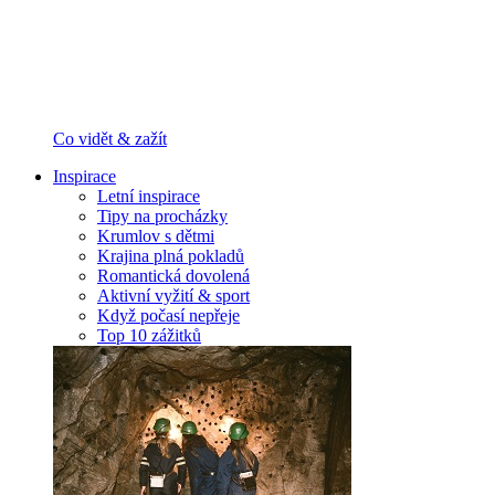
Co vidět & zažít
Inspirace
Letní inspirace
Tipy na procházky
Krumlov s dětmi
Krajina plná pokladů
Romantická dovolená
Aktivní vyžití & sport
Když počasí nepřeje
Top 10 zážitků