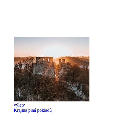
výlety
Krajina plná pokladů