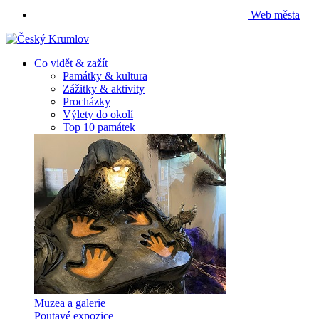
Web města
Co vidět & zažít
Památky & kultura
Zážitky & aktivity
Procházky
Výlety do okolí
Top 10 památek
Muzea a galerie
Poutavé expozice