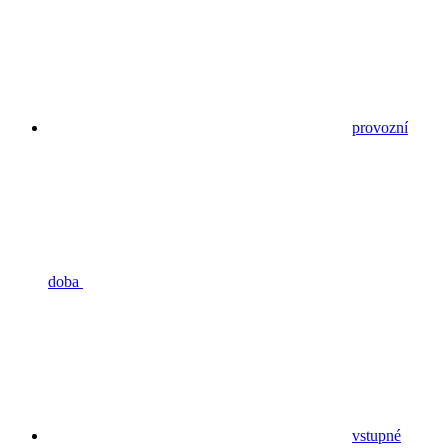
provozní
doba
vstupné