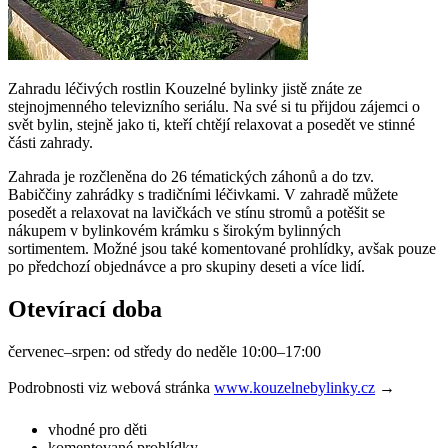
Zahradu léčivých rostlin Kouzelné bylinky jistě znáte ze
stejnojmenného televizního seriálu. Na své si tu přijdou zájemci o
svět bylin, stejně jako ti, kteří chtějí relaxovat a posedět ve stinné
části zahrady.
Zahrada je rozčleněna do 26 tématických záhonů a do tzv.
Babiččiny zahrádky s tradičními léčivkami. V zahradě můžete
posedět a relaxovat na lavičkách ve stínu stromů a potěšit se
nákupem v bylinkovém krámku s širokým bylinných
sortimentem. Možné jsou také komentované prohlídky, avšak pouze
po předchozí objednávce a pro skupiny deseti a více lidí.
Otevírací doba
červenec–srpen: od středy do neděle 10:00–17:00
Podrobnosti viz webová stránka
www.kouzelnebylinky.cz
→
vhodné pro děti
komentované prohlídky