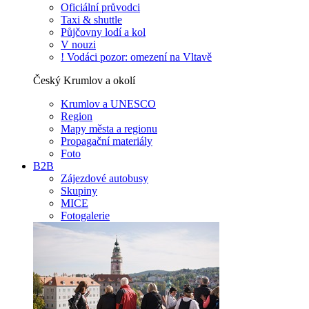
Oficiální průvodci
Taxi & shuttle
Půjčovny lodí a kol
V nouzi
! Vodáci pozor: omezení na Vltavě
Český Krumlov a okolí
Krumlov a UNESCO
Region
Mapy města a regionu
Propagační materiály
Foto
B2B
Zájezdové autobusy
Skupiny
MICE
Fotogalerie