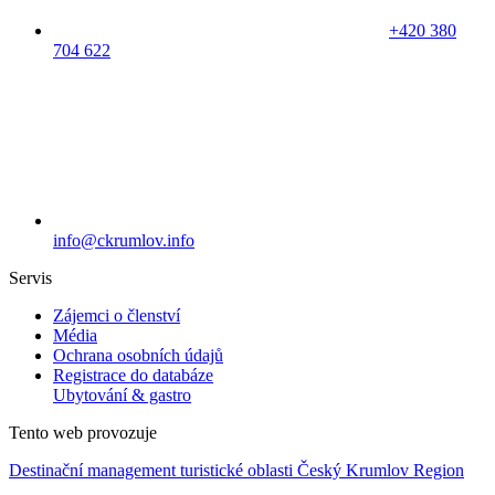
+420 380
704 622
info@ckrumlov.info
Servis
Zájemci o členství
Média
Ochrana osobních údajů
Registrace do databáze
Ubytování & gastro
Tento web provozuje
Destinační management turistické oblasti Český Krumlov Region