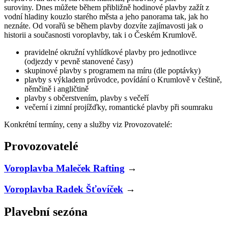
suroviny. Dnes můžete během přibližně hodinové plavby zažít z
vodní hladiny kouzlo starého města a jeho panorama tak, jak ho
neznáte. Od vorařů se během plavby dozvíte zajímavosti jak o
historii a současnosti voroplavby, tak i o Českém Krumlově.
pravidelné okružní vyhlídkové plavby pro jednotlivce
(odjezdy v pevně stanovené časy)
skupinové plavby s programem na míru (dle poptávky)
plavby s výkladem průvodce, povídání o Krumlově v češtině,
němčině i angličtině
plavby s občerstvením, plavby s večeří
večerní i zimní projížďky, romantické plavby při soumraku
Konkrétní termíny, ceny a služby viz Provozovatelé:
Provozovatelé
Voroplavba Maleček Rafting
→
Voroplavba Radek Šťovíček
→
Plavební sezóna