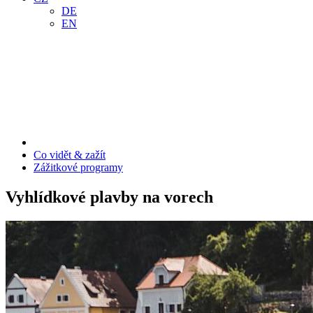
DE
EN
Co vidět & zažít
Zážitkové programy
Vyhlídkové plavby na vorech