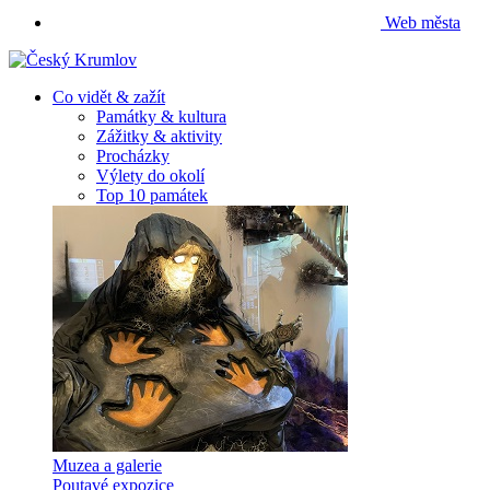
Web města
Co vidět & zažít
Památky & kultura
Zážitky & aktivity
Procházky
Výlety do okolí
Top 10 památek
Muzea a galerie
Poutavé expozice