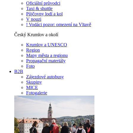
Oficiální průvodci
Taxi & shuttle
Půjčovny lodí a kol
V nouzi
! Vodáci pozor: omezení na Vltavě
Český Krumlov a okolí
Krumlov a UNESCO
Region
Mapy města a regionu
Propagační materiály
Foto
B2B
Zájezdové autobusy
Skupiny
MICE
Fotogalerie