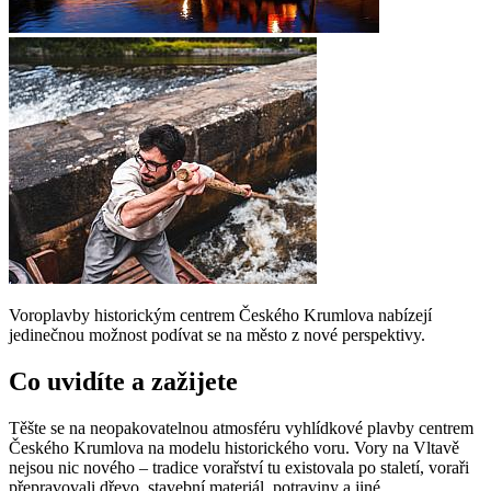
Voroplavby historickým centrem Českého Krumlova nabízejí
jedinečnou možnost podívat se na město z nové perspektivy.
Co uvidíte a zažijete
Těšte se na neopakovatelnou atmosféru vyhlídkové plavby centrem
Českého Krumlova na modelu historického voru. Vory na Vltavě
nejsou nic nového – tradice vorařství tu existovala po staletí, voraři
přepravovali dřevo, stavební materiál, potraviny a jiné