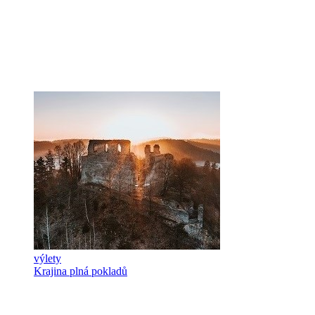
výlety
Krajina plná pokladů