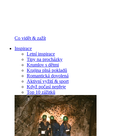
Co vidět & zažít
Inspirace
Letní inspirace
Tipy na procházky
Krumlov s dětmi
Krajina plná pokladů
Romantická dovolená
Aktivní vyžití & sport
Když počasí nepřeje
Top 10 zážitků