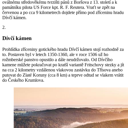
oválnému středověkému tvrzišti pánů z Boršova z 13. století a k
památníku pilota US Force kpt. R. F. Reutera. Vraťt se zpět na
červenou a po cca 9 kilometrech dojdete přímo pod zříceninu hradu
Dívčí kámen.
2.
Dívčí kámen
Prohlídka zříceniny gotického hradu Dívčí kámen stojí rozhodně za
to. Postaven byl v letech 1350-1360, ale v roce 1506 už ho
rožmberské panstvo opustilo a dále neudržovalo. Od Dívčího
kamene můžete pokračovat po kratší variantě Fritschovy stezky a jít
na cca 2 kilometry vzdálenou vlakovou zastávku do Třísova anebo
putovat do Zlaté Koruny (cca 8 km) a teprve odtud se vlakem vrátit
do Českého Krumlova.