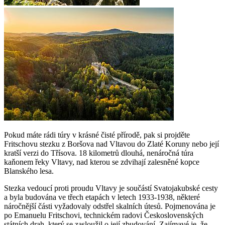
Pokud máte rádi túry v krásné čisté přírodě, pak si projděte
Fritschovu stezku z Boršova nad Vltavou do Zlaté Koruny nebo její
kratší verzi do Třísova. 18 kilometrů dlouhá, nenáročná túra
kaňonem řeky Vltavy, nad kterou se zdvihají zalesněné kopce
Blanského lesa.
Stezka vedoucí proti proudu Vltavy je součástí Svatojakubské cesty
a byla budována ve třech etapách v letech 1933-1938, některé
náročnější části vyžadovaly odstřel skalních útesů. Pojmenována je
po Emanuelu Fritschovi, technickém radovi Československých
státních drah, který se zasloužil o její zbudování. Zajímavé je, že