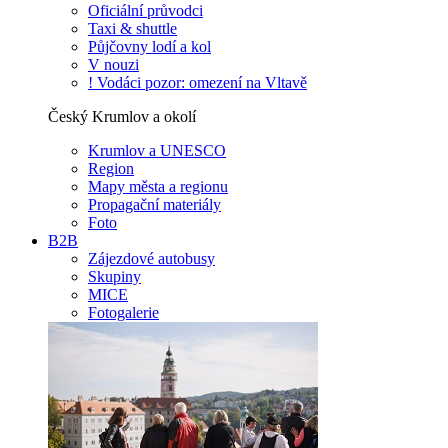
Oficiální průvodci
Taxi & shuttle
Půjčovny lodí a kol
V nouzi
! Vodáci pozor: omezení na Vltavě
Český Krumlov a okolí
Krumlov a UNESCO
Region
Mapy města a regionu
Propagační materiály
Foto
B2B
Zájezdové autobusy
Skupiny
MICE
Fotogalerie