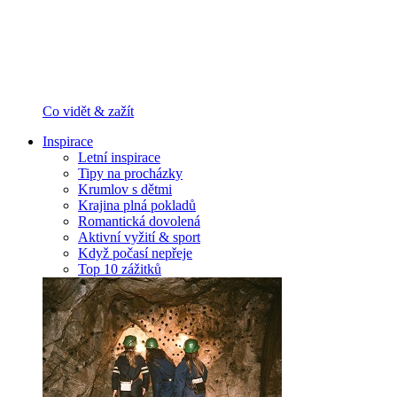
Co vidět & zažít
Inspirace
Letní inspirace
Tipy na procházky
Krumlov s dětmi
Krajina plná pokladů
Romantická dovolená
Aktivní vyžití & sport
Když počasí nepřeje
Top 10 zážitků