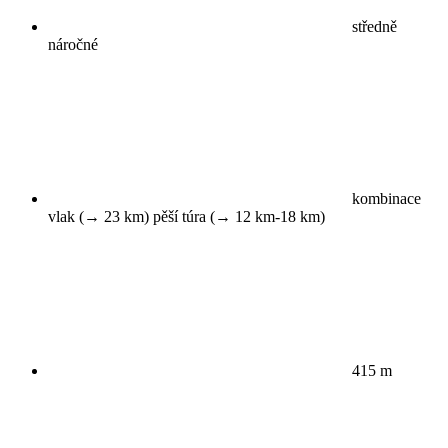
středně
náročné
kombinace
vlak (→ 23 km) pěší túra (→ 12 km-18 km)
415 m