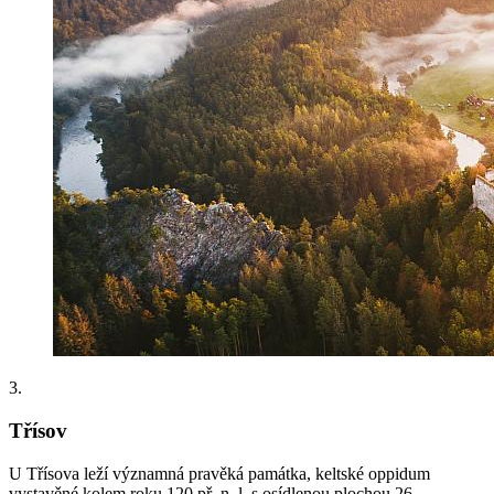
3.
Třísov
U Třísova leží významná pravěká památka, keltské oppidum
vystavěné kolem roku 120 př. n. l. s osídlenou plochou 26