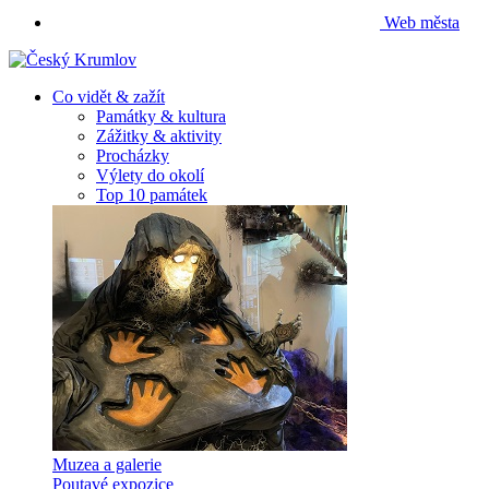
Web města
Co vidět & zažít
Památky & kultura
Zážitky & aktivity
Procházky
Výlety do okolí
Top 10 památek
Muzea a galerie
Poutavé expozice