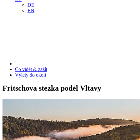
DE
EN
Co vidět & zažít
Výlety do okolí
Fritschova stezka podél Vltavy