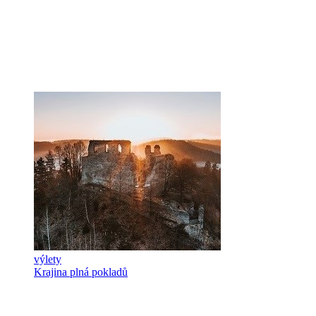
výlety
Krajina plná pokladů