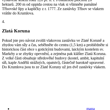
hektarů. 200 m od oppida cestou na vlak si všimněte památné
Třísovské lípy a kapličky z r. 1777. Ze zastávky Třísov se vlakem
vrátíte do Krumlova.
4.
Zlatá Koruna
Pokud jste pro návrat zvolili vlakovou zastávku ve Zlaté Koruně a
zbydou vám síly a čas, seběhněte do centra (1,5 km) a prohlédněte si
historickou část obce s gotickými budovami, laickým kostelem sv.
Markéty a se zbytky opevnění, a zejména pak klášter Zlatá Koruna.
Z velké části obsahuje středověké budovy (kostel, ambit, kapitulní
síň, kaple Andělů strážných, opatství), částečně barokně upravené.
Do Krumlova jsou to ze Zlaté Koruny už jen dvě zastávky vlakem.
mapa