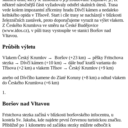
některé náročnější části vyžadovaly odstřel skalních útesů. Trasa
vede kolem impozantní zříceniny hradu Dívčí kámen a nedaleko
keltského opida v Třísově. Start i cíle trasy se nacházejí v blízkosti
železničních zastávek, proto doporučujeme vyrazit na výlet vlakem.
Z Českého Krumlova ve směru na České Budějovice
(www.idos.cz), v půli trasy vystoupíte ve stanici Boršov nad
Vltavou.
Průběh výletu
Vlakem Český Krumlov → Boršov (+23 km) → pěšky Fritschova
stezka → Dívčí kámen (+10 km) → dále buď kratší varianta do
Třísova (+2 km) a vlakem Třísov → Český Krumlov (+9 km)
anebo od Dívčího kamene do Zlaté Koruny (+8 km) a odtud vlakem
do Českého Krumlova (+6 km)
1.
Boršov nad Vltavou
Fristchova stezka začíná v blízkosti boršovského infocentra, u
kostela Sv. Jakuba, kde najdete první červenou turistickou značku.
Přibližně po 1 kilometru od začátku stezky můžete odbočit k