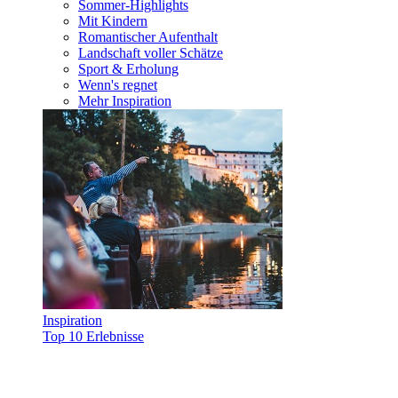
Sommer-Highlights
Mit Kindern
Romantischer Aufenthalt
Landschaft voller Schätze
Sport & Erholung
Wenn's regnet
Mehr Inspiration
Inspiration
Top 10 Erlebnisse