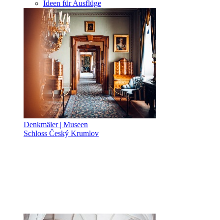
Ideen für Ausflüge
Denkmäler | Museen
Schloss Český Krumlov