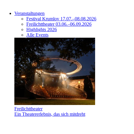
Veranstaltungen
Festival Krumlov 17.07.–08.08.2026
Freilichttheater 03.06.–06.09.2026
Highlights 2026
Alle Events
Freilichttheater
Ein Theatererlebnis, das sich mitdreht