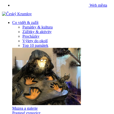
Web města
Co vidět & zažít
Památky & kultura
Zážitky & aktivity
Procházky
Výlety do okolí
Top 10 památek
Muzea a galerie
Poutavé expozice