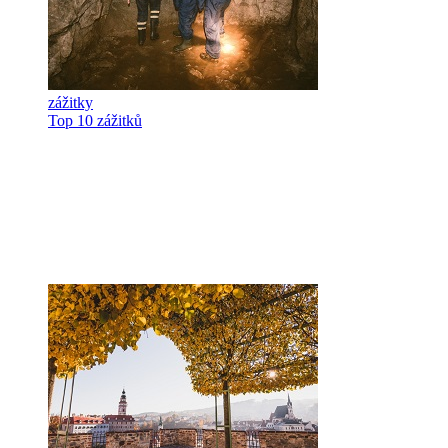
zážitky
Top 10 zážitků