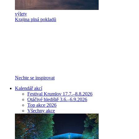
výlety
Krajina plná pokladů
Nechte se inspirovat
Kalendář akcí
Festival Krumlov 17.7.–8.8.2026
Otáčivé hlediště 3.6.–6.9.2026
Top akce 2026
Všechny akce