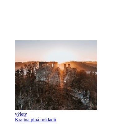
výlety
Krajina plná pokladů