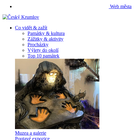
Web města
Co vidět & zažít
Památky & kultura
Zážitky & aktivity
Procházky
Výlety do okolí
Top 10 památek
Muzea a galerie
Poutavé expozice