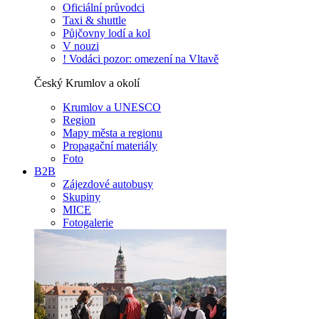
Oficiální průvodci
Taxi & shuttle
Půjčovny lodí a kol
V nouzi
! Vodáci pozor: omezení na Vltavě
Český Krumlov a okolí
Krumlov a UNESCO
Region
Mapy města a regionu
Propagační materiály
Foto
B2B
Zájezdové autobusy
Skupiny
MICE
Fotogalerie