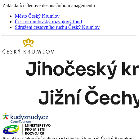
Zakládající členové destinačního managementu
Město Český Krumlov
Českokrumlovský rozvojový fond
Sdružení cestovního ruchu Český Krumlov
Projekty „Celoroční online marketingová kampaň Český Krumlov