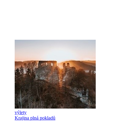
výlety
Krajina plná pokladů