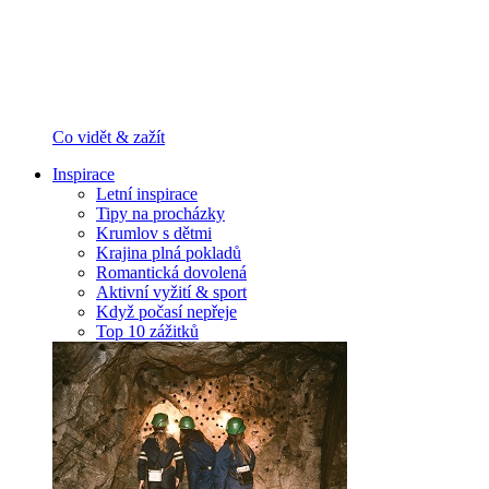
Co vidět & zažít
Inspirace
Letní inspirace
Tipy na procházky
Krumlov s dětmi
Krajina plná pokladů
Romantická dovolená
Aktivní vyžití & sport
Když počasí nepřeje
Top 10 zážitků