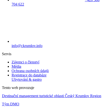
704 622
info@ckrumlov.info
Servis
Zájemci o členství
Média
Ochrana osobních údajů
Registrace do databáze
Ubytování & gastro
Tento web provozuje
Destinační management turistické oblasti Český Krumlov Region
Tým DMO