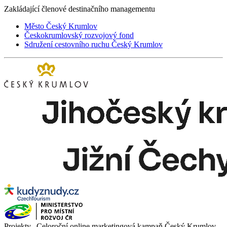
Zakládající členové destinačního managementu
Město Český Krumlov
Českokrumlovský rozvojový fond
Sdružení cestovního ruchu Český Krumlov
Projekty „Celoroční online marketingová kampaň Český Krumlov