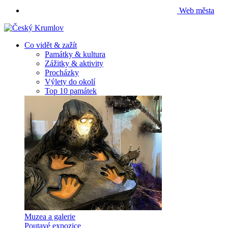
Web města
Co vidět & zažít
Památky & kultura
Zážitky & aktivity
Procházky
Výlety do okolí
Top 10 památek
Muzea a galerie
Poutavé expozice