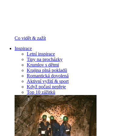
Co vidět & zažít
Inspirace
Letní inspirace
Tipy na procházky
Krumlov s dětmi
Krajina plná pokladů
Romantická dovolená
Aktivní vyžití & sport
Když počasí nepřeje
Top 10 zážitků