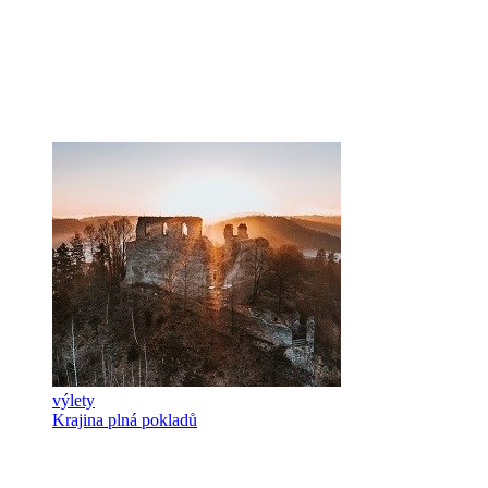
výlety
Krajina plná pokladů