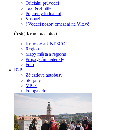
Oficiální průvodci
Taxi & shuttle
Půjčovny lodí a kol
V nouzi
! Vodáci pozor: omezení na Vltavě
Český Krumlov a okolí
Krumlov a UNESCO
Region
Mapy města a regionu
Propagační materiály
Foto
B2B
Zájezdové autobusy
Skupiny
MICE
Fotogalerie