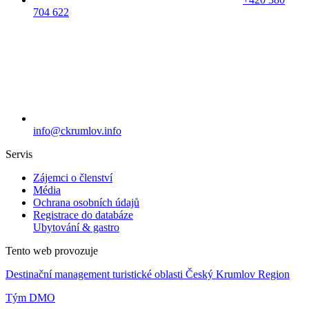
704 622
info@ckrumlov.info
Servis
Zájemci o členství
Média
Ochrana osobních údajů
Registrace do databáze
Ubytování & gastro
Tento web provozuje
Destinační management turistické oblasti Český Krumlov Region
Tým DMO