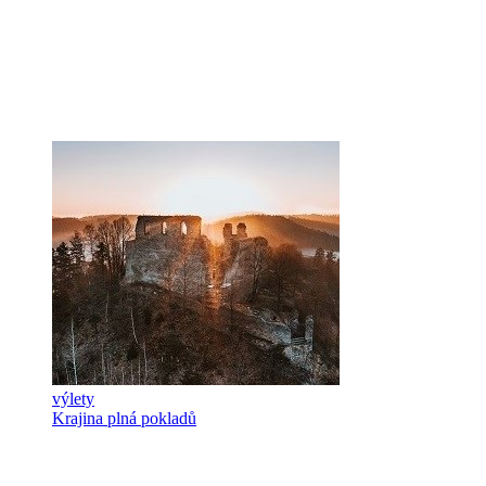
výlety
Krajina plná pokladů