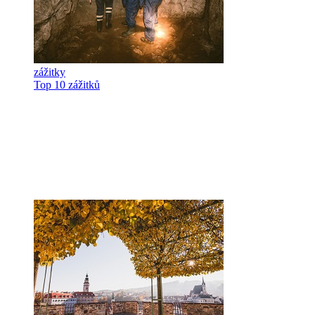
zážitky
Top 10 zážitků