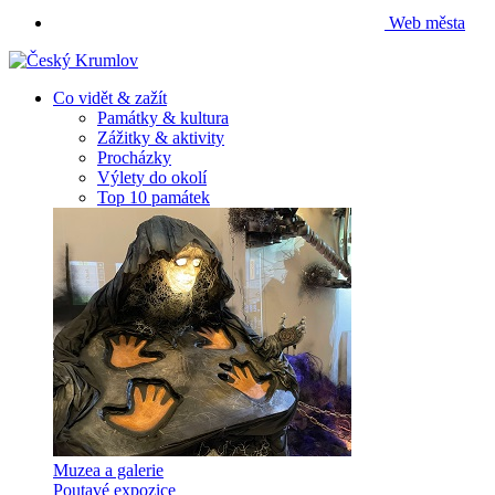
Web města
Co vidět & zažít
Památky & kultura
Zážitky & aktivity
Procházky
Výlety do okolí
Top 10 památek
Muzea a galerie
Poutavé expozice