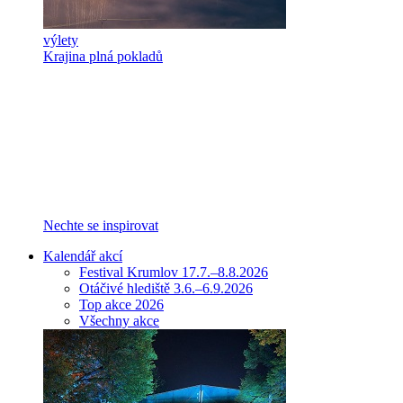
výlety
Krajina plná pokladů
Nechte se inspirovat
Kalendář akcí
Festival Krumlov 17.7.–8.8.2026
Otáčivé hlediště 3.6.–6.9.2026
Top akce 2026
Všechny akce