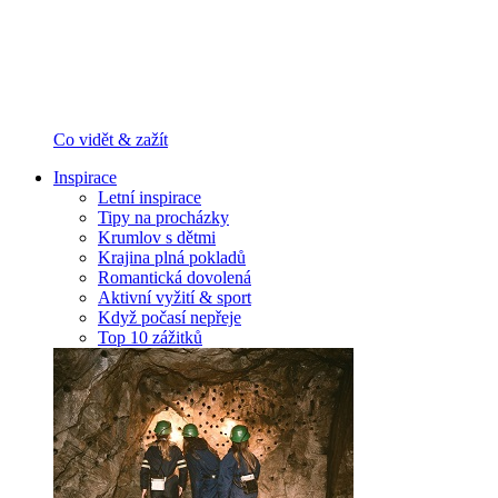
Co vidět & zažít
Inspirace
Letní inspirace
Tipy na procházky
Krumlov s dětmi
Krajina plná pokladů
Romantická dovolená
Aktivní vyžití & sport
Když počasí nepřeje
Top 10 zážitků