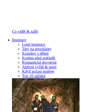
Co vidět & zažít
Inspirace
Letní inspirace
Tipy na procházky
Krumlov s dětmi
Krajina plná pokladů
Romantická dovolená
Aktivní vyžití & sport
Když počasí nepřeje
Top 10 zážitků