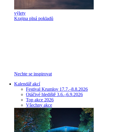
výlety
Krajina plná pokladů
Nechte se inspirovat
Kalendář akcí
Festival Krumlov 17.7.–8.8.2026
Otáčivé hlediště 3.6.–6.9.2026
Top akce 2026
Všechny akce