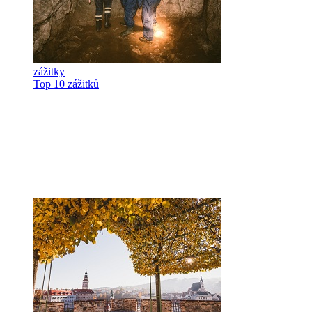
zážitky
Top 10 zážitků