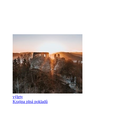
výlety
Krajina plná pokladů