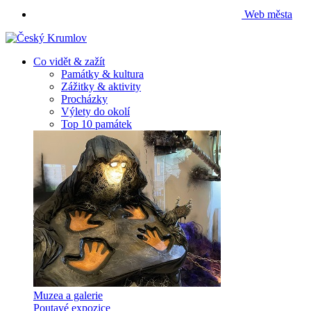
Web města
Co vidět & zažít
Památky & kultura
Zážitky & aktivity
Procházky
Výlety do okolí
Top 10 památek
Muzea a galerie
Poutavé expozice