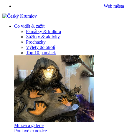
Web města
Co vidět & zažít
Památky & kultura
Zážitky & aktivity
Procházky
Výlety do okolí
Top 10 památek
Muzea a galerie
Poutavé expozice