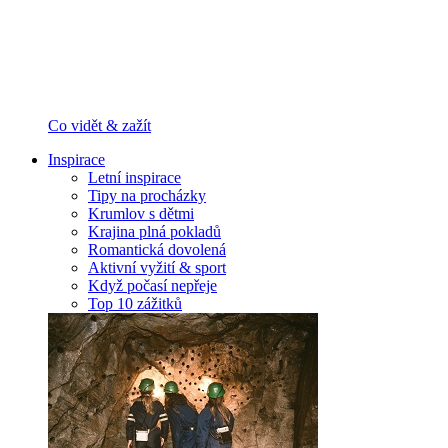
Co vidět & zažít
Inspirace
Letní inspirace
Tipy na procházky
Krumlov s dětmi
Krajina plná pokladů
Romantická dovolená
Aktivní vyžití & sport
Když počasí nepřeje
Top 10 zážitků