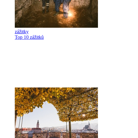
zážitky
Top 10 zážitků