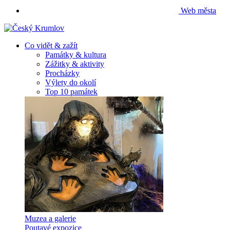
Web města
Co vidět & zažít
Památky & kultura
Zážitky & aktivity
Procházky
Výlety do okolí
Top 10 památek
Muzea a galerie
Poutavé expozice