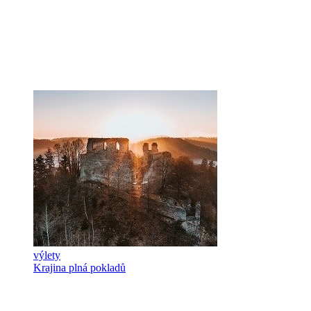
výlety
Krajina plná pokladů