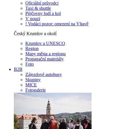
Oficiální průvodci
Taxi & shuttle
Půjčovny lodí a kol
V nouzi
! Vodáci pozor: omezení na Vltavě
Český Krumlov a okolí
Krumlov a UNESCO
Region
Mapy města a regionu
Propagační materiály
Foto
B2B
Zájezdové autobusy
Skupiny
MICE
Fotogalerie