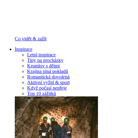
Co vidět & zažít
Inspirace
Letní inspirace
Tipy na procházky
Krumlov s dětmi
Krajina plná pokladů
Romantická dovolená
Aktivní vyžití & sport
Když počasí nepřeje
Top 10 zážitků