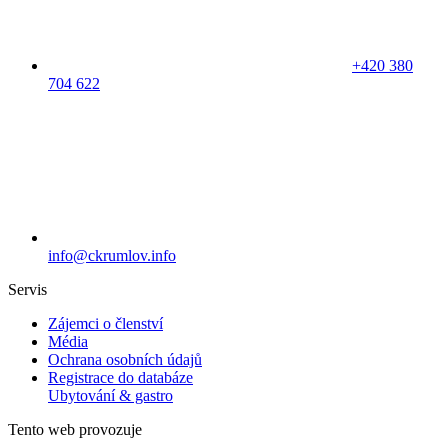
+420 380
704 622
info@ckrumlov.info
Servis
Zájemci o členství
Média
Ochrana osobních údajů
Registrace do databáze
Ubytování & gastro
Tento web provozuje