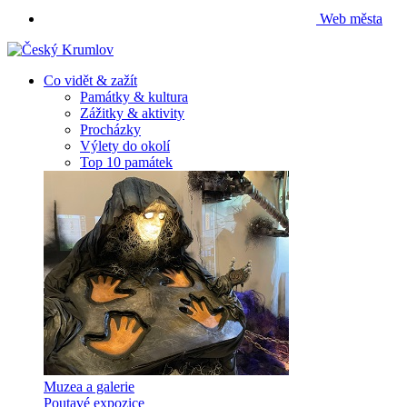
Web města
Co vidět & zažít
Památky & kultura
Zážitky & aktivity
Procházky
Výlety do okolí
Top 10 památek
Muzea a galerie
Poutavé expozice