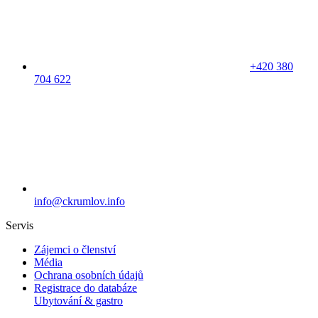
+420 380
704 622
info@ckrumlov.info
Servis
Zájemci o členství
Média
Ochrana osobních údajů
Registrace do databáze
Ubytování & gastro