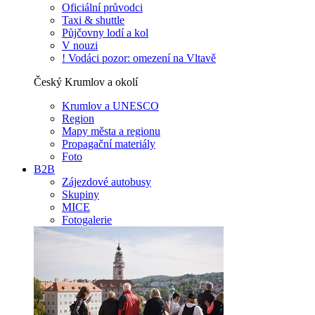
Oficiální průvodci
Taxi & shuttle
Půjčovny lodí a kol
V nouzi
! Vodáci pozor: omezení na Vltavě
Český Krumlov a okolí
Krumlov a UNESCO
Region
Mapy města a regionu
Propagační materiály
Foto
B2B
Zájezdové autobusy
Skupiny
MICE
Fotogalerie