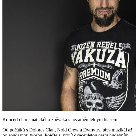
Koncert charismatického zpěváka s nezaměnitelným hlasem
Od počátků s Dolores Clan, Noid Crew a Dymytry, přes muzikál až
po současnou tvorbu. Pojďte si projít dvacetiletou cestu hudebním