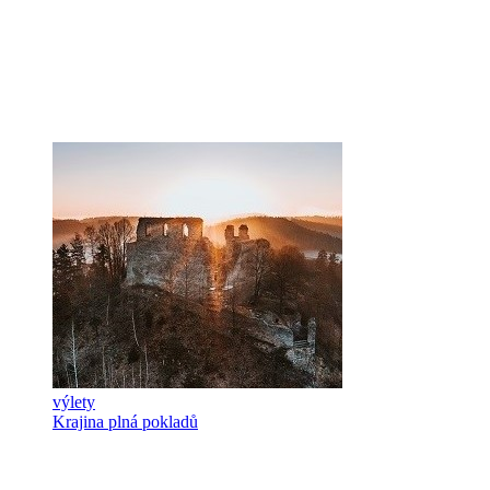
výlety
Krajina plná pokladů