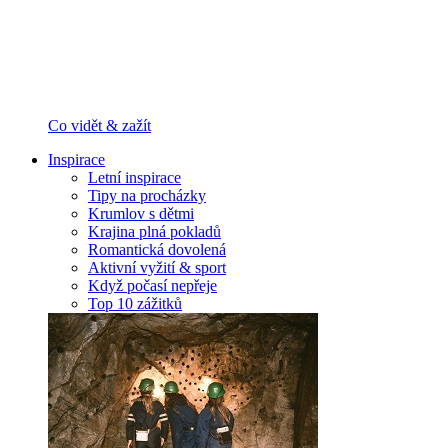
Co vidět & zažít
Inspirace
Letní inspirace
Tipy na procházky
Krumlov s dětmi
Krajina plná pokladů
Romantická dovolená
Aktivní vyžití & sport
Když počasí nepřeje
Top 10 zážitků