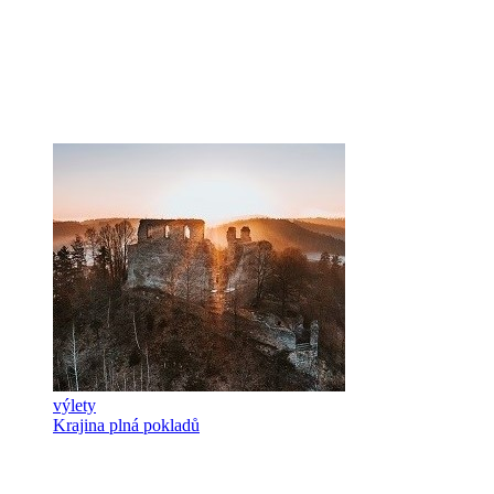
výlety
Krajina plná pokladů