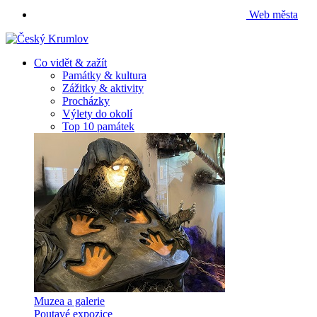
Web města
Co vidět & zažít
Památky & kultura
Zážitky & aktivity
Procházky
Výlety do okolí
Top 10 památek
Muzea a galerie
Poutavé expozice