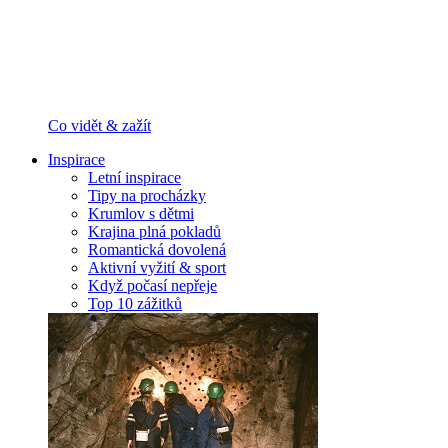
Co vidět & zažít
Inspirace
Letní inspirace
Tipy na procházky
Krumlov s dětmi
Krajina plná pokladů
Romantická dovolená
Aktivní vyžití & sport
Když počasí nepřeje
Top 10 zážitků