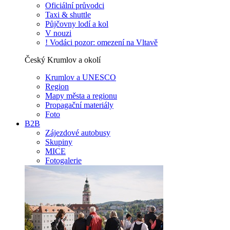
Oficiální průvodci
Taxi & shuttle
Půjčovny lodí a kol
V nouzi
! Vodáci pozor: omezení na Vltavě
Český Krumlov a okolí
Krumlov a UNESCO
Region
Mapy města a regionu
Propagační materiály
Foto
B2B
Zájezdové autobusy
Skupiny
MICE
Fotogalerie