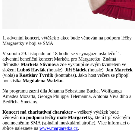
1. adventní koncert, výtěžek z akce bude věnován na podporu léčby
Margaretky v boji se SMA
V sobotu 29. listopadu od 18 hodin se v synagoze uskuteční 1.
adventní benefiční koncert Markéta pro Margaretku. Známá
flétnistka
Markéta Stivínová
zde vystoupí se svým kvintetem ve
složení
Luboš Havlák
(housle),
Jiří Sládek
(housle),
Jan Mareček
(viola) a
Rostislav Tvrdík
(kontrabas). Jako host večera se připojí
houslistka
Magdalena Watzko.
Na programu zazní díla Johanna Sebastiana Bacha, Wolfganga
Amadea Mozarta, Georga Philippa Telemanna, Antonia Vivaldiho a
Bedřicha Smetany.
Koncert má charitativní charakter
– veškerý výtěžek bude
věnován
na podporu léčby malé Margaretky,
která trpí vzácným
onemocněním SMA (spinální muskulární atrofie). Více informací o
sbírce naleznete na
www.margaretka.cz
.