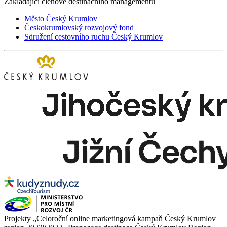
Zakládající členové destinačního managementu
Město Český Krumlov
Českokrumlovský rozvojový fond
Sdružení cestovního ruchu Český Krumlov
Projekty „Celoroční online marketingová kampaň Český Krumlov