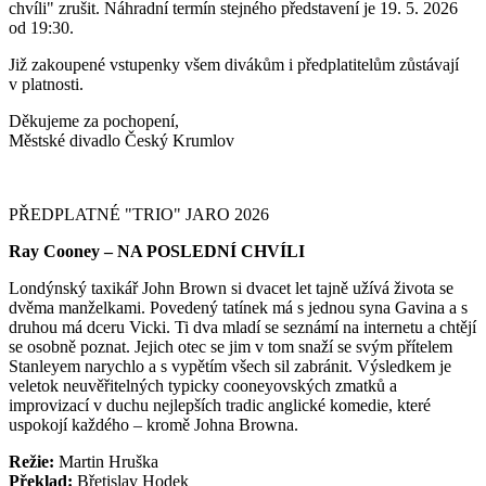
chvíli" zrušit. Náhradní termín stejného představení je 19. 5. 2026
od 19:30.
Již zakoupené vstupenky všem divákům i předplatitelům zůstávají
v platnosti.
Děkujeme za pochopení,
Městské divadlo Český Krumlov
PŘEDPLATNÉ "TRIO" JARO 2026
Ray Cooney – NA POSLEDNÍ CHVÍLI
Londýnský taxikář John Brown si dvacet let tajně užívá života se
dvěma manželkami. Povedený tatínek má s jednou syna Gavina a s
druhou má dceru Vicki. Ti dva mladí se seznámí na internetu a chtějí
se osobně poznat. Jejich otec se jim v tom snaží se svým přítelem
Stanleyem narychlo a s vypětím všech sil zabránit. Výsledkem je
veletok neuvěřitelných typicky cooneyovských zmatků a
improvizací v duchu nejlepších tradic anglické komedie, které
uspokojí každého – kromě Johna Browna.
Režie:
Martin Hruška
Překlad:
Břetislav Hodek