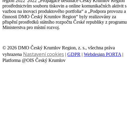
region 2022“2022 „Propagace destinace Český Krumlov Region
prostřednictvím souboru tiskovin a online komunikačních aktivit s
vazbou na inovaci produktového portfolia“ a „Podpora provozu a
činnosti DMO Český Krumlov Region“ byly realizovány za
přispění prostředků státního rozpočtu České republiky z programu
Ministerstva pro místní rozvoj.
© 2026 DMO Český Krumlov Region, z. s., všechna práva
Nastavení cookies
vyhrazena
|
GDPR
|
Webdesign PORTA
|
Platforma @OIS Český Krumlov