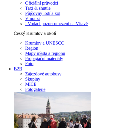
Oficiální průvodci
Taxi & shuttle
Půjčovny lodí a kol
V nouzi
! Vodáci pozor: omezení na Vltavě
Český Krumlov a okolí
Krumlov a UNESCO
Region
Mapy města a regionu
Propagační materiály
Foto
B2B
Zájezdové autobusy
Skupiny
MICE
Fotogalerie