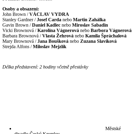
Osoby a obsazení:
John Brown /
VÁCLAV VYDRA
Stanley Gardner /
Josef Carda
nebo
Martin Zahálka
Gavin Brown /
Daniel Kadlec
nebo
Miroslav Sabadin
Vicki Brownová /
Karolína Vágnerová
nebo
Barbora Vágnerová
Barbara Brownová /
Vlasta Žehrová
nebo
Kamila Špráchalová
Mary Brownová /
Jana Boušková
nebo
Zuzana Slavíková
Strejda Alfons /
Miloslav Mejzlík
Délka představení: 2 hodiny včetně přestávky
Městské
divadlo Český Krumlov