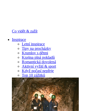
Co vidět & zažít
Inspirace
Letní inspirace
Tipy na procházky
Krumlov s dětmi
Krajina plná pokladů
Romantická dovolená
Aktivní vyžití & sport
Když počasí nepřeje
Top 10 zážitků