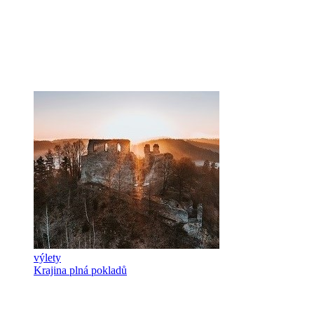
výlety
Krajina plná pokladů