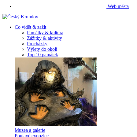
Web města
Co vidět & zažít
Památky & kultura
Zážitky & aktivity
Procházky
Výlety do okolí
Top 10 památek
Muzea a galerie
Poutavé expozice