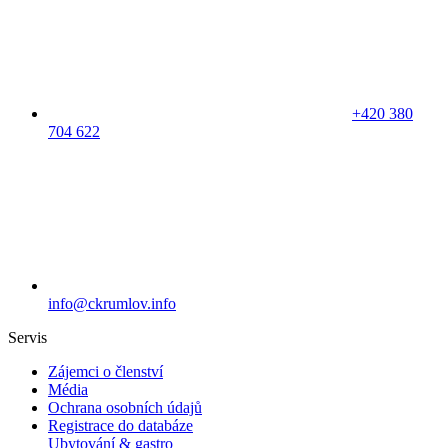
+420 380
704 622
info@ckrumlov.info
Servis
Zájemci o členství
Média
Ochrana osobních údajů
Registrace do databáze
Ubytování & gastro