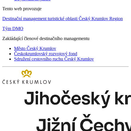
Tento web provozuje
Destinační management turistické oblasti Český Krumlov Region
Tým DMO
Zakládající členové destinačního managementu
Město Český Krumlov
Českokrumlovský rozvojový fond
Sdružení cestovního ruchu Český Krumlov