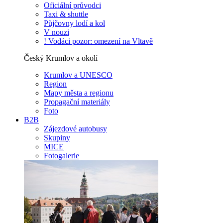
Oficiální průvodci
Taxi & shuttle
Půjčovny lodí a kol
V nouzi
! Vodáci pozor: omezení na Vltavě
Český Krumlov a okolí
Krumlov a UNESCO
Region
Mapy města a regionu
Propagační materiály
Foto
B2B
Zájezdové autobusy
Skupiny
MICE
Fotogalerie