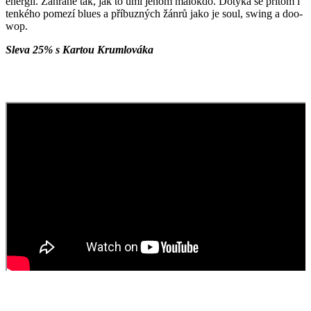
energií. Zahrané tak, jak to umí jenom málokdo. Dotýká se přitom i
tenkého pomezí blues a příbuzných žánrů jako je soul, swing a doo-
wop.
Sleva 25% s Kartou Krumlováka