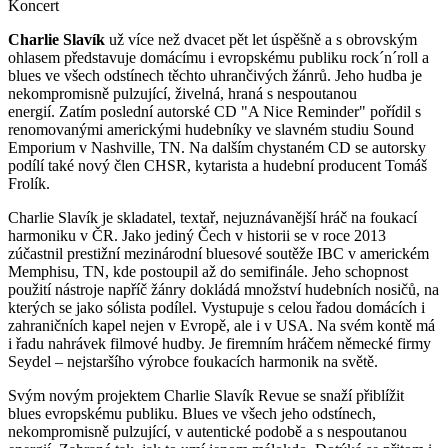
Koncert
Charlie Slavík
už více než dvacet pět let úspěšně a s obrovským
ohlasem představuje domácímu i evropskému publiku rock´n´roll a
blues ve všech odstínech těchto uhrančivých žánrů. Jeho hudba je
nekompromisně pulzující, živelná, hraná s nespoutanou
energií. Zatím poslední autorské CD "A Nice Reminder" pořídil s
renomovanými americkými hudebníky ve slavném studiu Sound
Emporium v Nashville, TN. Na dalším chystaném CD se autorsky
podílí také nový člen CHSR, kytarista a hudební producent Tomáš
Frolík.
Charlie Slavík je skladatel, textař, nejuznávanější hráč na foukací
harmoniku v ČR. Jako jediný Čech v historii se v roce 2013
zúčastnil prestižní mezinárodní bluesové soutěže IBC v americkém
Memphisu, TN, kde postoupil až do semifinále. Jeho schopnost
použití nástroje napříč žánry dokládá množství hudebních nosičů, na
kterých se jako sólista podílel. Vystupuje s celou řadou domácích i
zahraničních kapel nejen v Evropě, ale i v USA. Na svém kontě má
i řadu nahrávek filmové hudby. Je firemním hráčem německé firmy
Seydel – nejstaršího výrobce foukacích harmonik na světě.
Svým novým projektem Charlie Slavík Revue se snaží přiblížit
blues evropskému publiku. Blues ve všech jeho odstínech,
nekompromisně pulzující, v autentické podobě a s nespoutanou