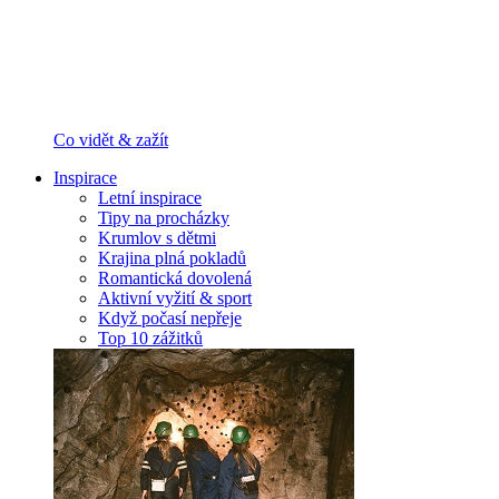
Co vidět & zažít
Inspirace
Letní inspirace
Tipy na procházky
Krumlov s dětmi
Krajina plná pokladů
Romantická dovolená
Aktivní vyžití & sport
Když počasí nepřeje
Top 10 zážitků