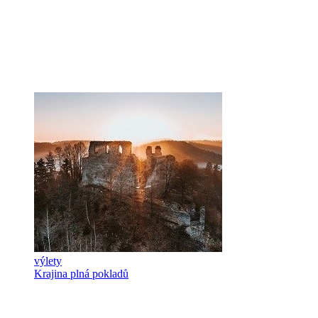
výlety
Krajina plná pokladů