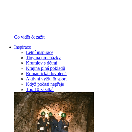
Co vidět & zažít
Inspirace
Letní inspirace
Tipy na procházky
Krumlov s dětmi
Krajina plná pokladů
Romantická dovolená
Aktivní vyžití & sport
Když počasí nepřeje
Top 10 zážitků