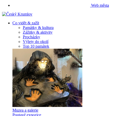
Web města
Co vidět & zažít
Památky & kultura
Zážitky & aktivity
Procházky
Výlety do okolí
Top 10 památek
Muzea a galerie
Poutavé expozice