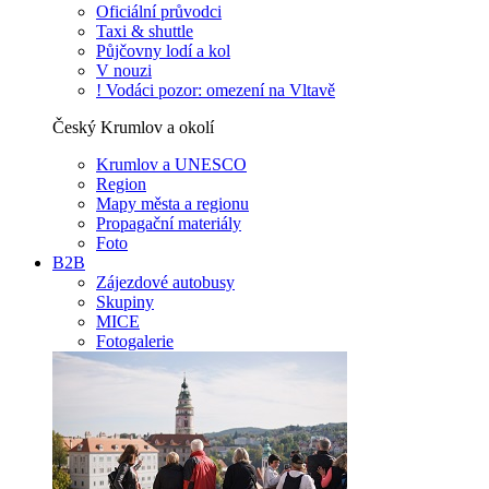
Oficiální průvodci
Taxi & shuttle
Půjčovny lodí a kol
V nouzi
! Vodáci pozor: omezení na Vltavě
Český Krumlov a okolí
Krumlov a UNESCO
Region
Mapy města a regionu
Propagační materiály
Foto
B2B
Zájezdové autobusy
Skupiny
MICE
Fotogalerie