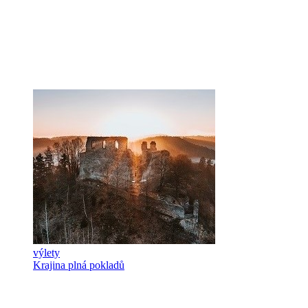
výlety
Krajina plná pokladů