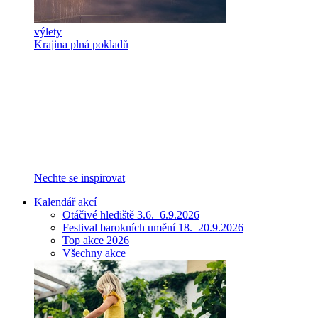
výlety
Krajina plná pokladů
Nechte se inspirovat
Kalendář akcí
Otáčivé hlediště 3.6.–6.9.2026
Festival barokních umění 18.–20.9.2026
Top akce 2026
Všechny akce