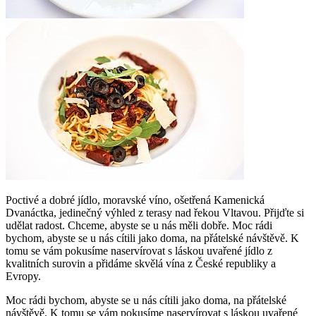
Poctivé a dobré jídlo, moravské víno, ošetřená Kamenická
Dvanáctka, jedinečný výhled z terasy nad řekou Vltavou. Přijďte si
udělat radost. Chceme, abyste se u nás měli dobře. Moc rádi
bychom, abyste se u nás cítili jako doma, na přátelské návštěvě. K
tomu se vám pokusíme naservírovat s láskou uvařené jídlo z
kvalitních surovin a přidáme skvělá vína z České republiky a
Evropy.
Moc rádi bychom, abyste se u nás cítili jako doma, na přátelské
návštěvě. K tomu se vám pokusíme naservírovat s láskou uvařené