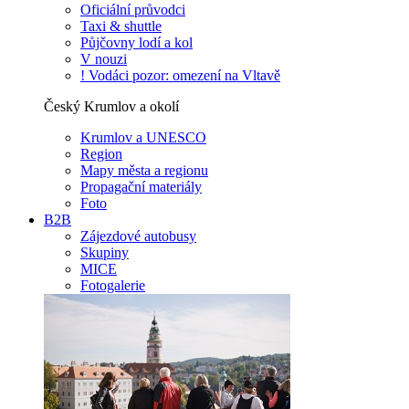
Oficiální průvodci
Taxi & shuttle
Půjčovny lodí a kol
V nouzi
! Vodáci pozor: omezení na Vltavě
Český Krumlov a okolí
Krumlov a UNESCO
Region
Mapy města a regionu
Propagační materiály
Foto
B2B
Zájezdové autobusy
Skupiny
MICE
Fotogalerie