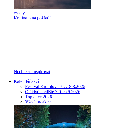
výlety
Krajina plná pokladů
Nechte se inspirovat
Kalendář akcí
Festival Krumlov 17.7.–8.8.2026
Otáčivé hlediště 3.6.–6.9.2026
Top akce 2026
Všechny akce