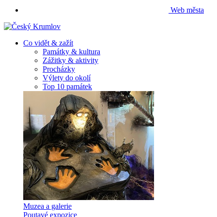
Web města
Co vidět & zažít
Památky & kultura
Zážitky & aktivity
Procházky
Výlety do okolí
Top 10 památek
Muzea a galerie
Poutavé expozice