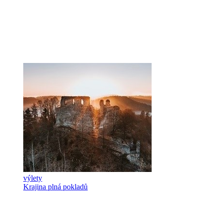
výlety
Krajina plná pokladů