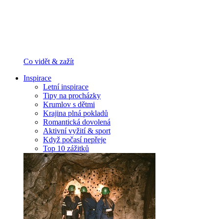
Co vidět & zažít
Inspirace
Letní inspirace
Tipy na procházky
Krumlov s dětmi
Krajina plná pokladů
Romantická dovolená
Aktivní vyžití & sport
Když počasí nepřeje
Top 10 zážitků