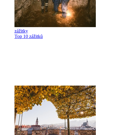
zážitky
Top 10 zážitků