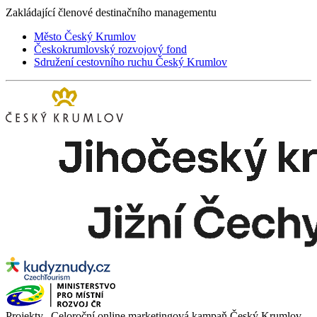
Zakládající členové destinačního managementu
Město Český Krumlov
Českokrumlovský rozvojový fond
Sdružení cestovního ruchu Český Krumlov
Projekty „Celoroční online marketingová kampaň Český Krumlov