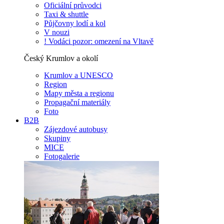
Oficiální průvodci
Taxi & shuttle
Půjčovny lodí a kol
V nouzi
! Vodáci pozor: omezení na Vltavě
Český Krumlov a okolí
Krumlov a UNESCO
Region
Mapy města a regionu
Propagační materiály
Foto
B2B
Zájezdové autobusy
Skupiny
MICE
Fotogalerie