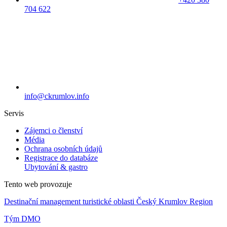
704 622
info@ckrumlov.info
Servis
Zájemci o členství
Média
Ochrana osobních údajů
Registrace do databáze
Ubytování & gastro
Tento web provozuje
Destinační management turistické oblasti Český Krumlov Region
Tým DMO