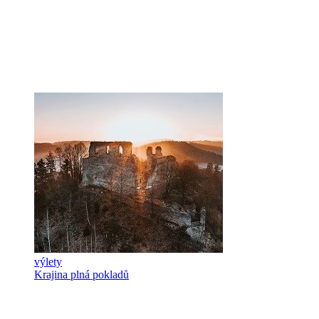
výlety
Krajina plná pokladů