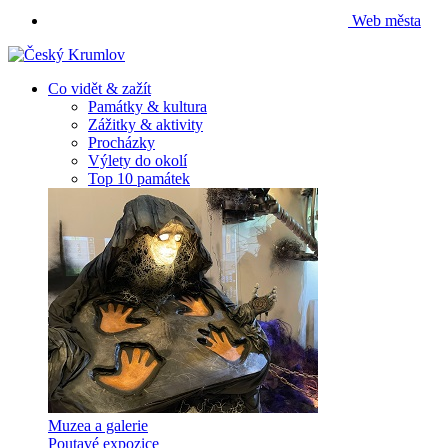
Web města
Co vidět & zažít
Památky & kultura
Zážitky & aktivity
Procházky
Výlety do okolí
Top 10 památek
Muzea a galerie
Poutavé expozice