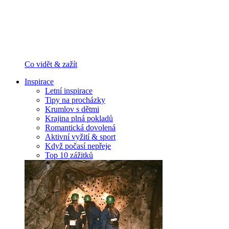
Co vidět & zažít
Inspirace
Letní inspirace
Tipy na procházky
Krumlov s dětmi
Krajina plná pokladů
Romantická dovolená
Aktivní vyžití & sport
Když počasí nepřeje
Top 10 zážitků