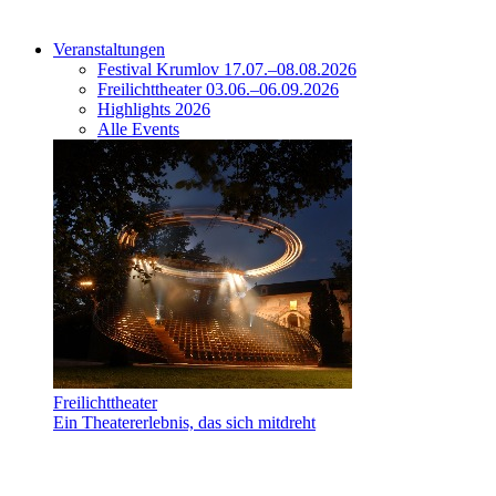
Veranstaltungen
Festival Krumlov 17.07.–08.08.2026
Freilichttheater 03.06.–06.09.2026
Highlights 2026
Alle Events
Freilichttheater
Ein Theatererlebnis, das sich mitdreht