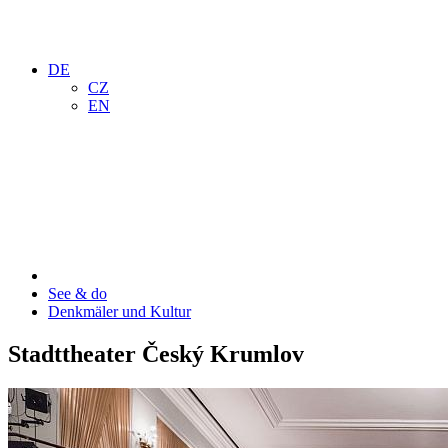
DE
CZ
EN
See & do
Denkmäler und Kultur
Stadttheater Český Krumlov