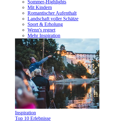
Sommer-Highlights
Mit Kindern
Romantischer Aufenthalt
Landschaft voller Schätze
Sport & Erholung
Wenn's regnet
Mehr Inspiration
Inspiration
Top 10 Erlebnisse