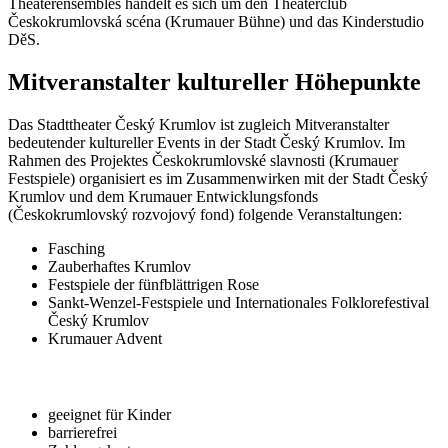
Theaterensembles handelt es sich um den Theaterclub
Českokrumlovská scéna (Krumauer Bühne) und das Kinderstudio
DěS.
Mitveranstalter kultureller Höhepunkte
Das Stadttheater Český Krumlov ist zugleich Mitveranstalter
bedeutender kultureller Events in der Stadt Český Krumlov. Im
Rahmen des Projektes Českokrumlovské slavnosti (Krumauer
Festspiele) organisiert es im Zusammenwirken mit der Stadt Český
Krumlov und dem Krumauer Entwicklungsfonds
(Českokrumlovský rozvojový fond) folgende Veranstaltungen:
Fasching
Zauberhaftes Krumlov
Festspiele der fünfblättrigen Rose
Sankt-Wenzel-Festspiele und Internationales Folklorefestival
Český Krumlov
Krumauer Advent
geeignet für Kinder
barrierefrei