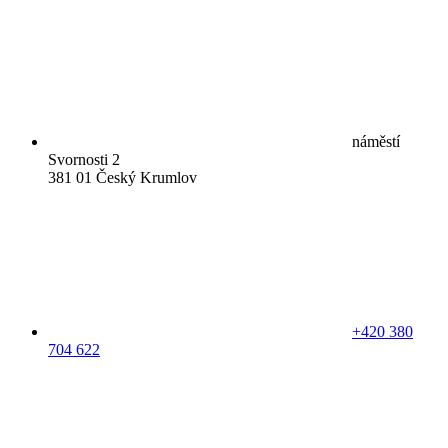
náměstí
Svornosti 2
381 01 Český Krumlov
+420 380
704 622