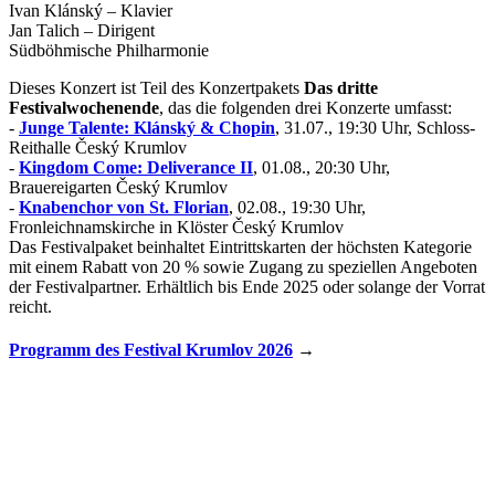
Ivan Klánský – Klavier
Jan Talich – Dirigent
Südböhmische Philharmonie
Dieses Konzert ist Teil des Konzertpakets
Das dritte
Festivalwochenende
, das die folgenden drei Konzerte umfasst:
-
Junge Talente: Klánský & Chopin
, 31.07., 19:30 Uhr, Schloss-
Reithalle Český Krumlov
-
Kingdom Come: Deliverance II
, 01.08., 20:30 Uhr,
Brauereigarten Český Krumlov
-
Knabenchor von St. Florian
, 02.08., 19:30 Uhr,
Fronleichnamskirche in Klöster Český Krumlov
Das Festivalpaket beinhaltet Eintrittskarten der höchsten Kategorie
mit einem Rabatt von 20 % sowie Zugang zu speziellen Angeboten
der Festivalpartner. Erhältlich bis Ende 2025 oder solange der Vorrat
reicht.
Programm des Festival Krumlov 2026
→