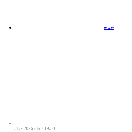
www
31.7.2026 / Fr / 19:30