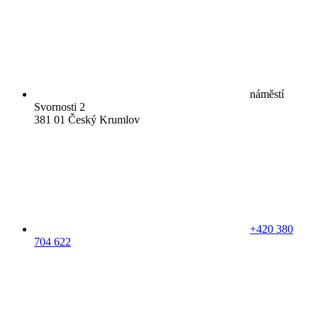
náměstí
Svornosti 2
381 01 Český Krumlov
+420 380
704 622