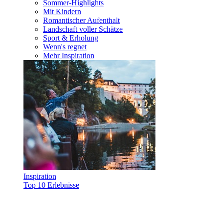
Sommer-Highlights
Mit Kindern
Romantischer Aufenthalt
Landschaft voller Schätze
Sport & Erholung
Wenn's regnet
Mehr Inspiration
Inspiration
Top 10 Erlebnisse