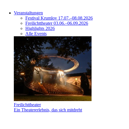
Veranstaltungen
Festival Krumlov 17.07.–08.08.2026
Freilichttheater 03.06.–06.09.2026
Highlights 2026
Alle Events
Freilichttheater
Ein Theatererlebnis, das sich mitdreht