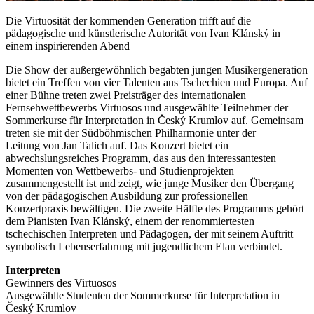
Die Virtuosität der kommenden Generation trifft auf die
pädagogische und künstlerische Autorität von Ivan Klánský in
einem inspirierenden Abend
Die Show der außergewöhnlich begabten jungen Musikergeneration
bietet ein Treffen von vier Talenten aus Tschechien und Europa. Auf
einer Bühne treten zwei Preisträger des internationalen
Fernsehwettbewerbs Virtuosos und ausgewählte Teilnehmer der
Sommerkurse für Interpretation in Český Krumlov auf. Gemeinsam
treten sie mit der Südböhmischen Philharmonie unter der
Leitung von Jan Talich auf. Das Konzert bietet ein
abwechslungsreiches Programm, das aus den interessantesten
Momenten von Wettbewerbs- und Studienprojekten
zusammengestellt ist und zeigt, wie junge Musiker den Übergang
von der pädagogischen Ausbildung zur professionellen
Konzertpraxis bewältigen. Die zweite Hälfte des Programms gehört
dem Pianisten Ivan Klánský, einem der renommiertesten
tschechischen Interpreten und Pädagogen, der mit seinem Auftritt
symbolisch Lebenserfahrung mit jugendlichem Elan verbindet.
Interpreten
Gewinners des Virtuosos
Ausgewählte Studenten der Sommerkurse für Interpretation in
Český Krumlov