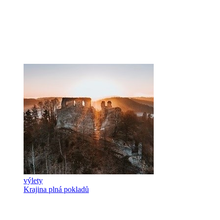
výlety
Krajina plná pokladů