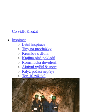
Co vidět & zažít
Inspirace
Letní inspirace
Tipy na procházky
Krumlov s dětmi
Krajina plná pokladů
Romantická dovolená
Aktivní vyžití & sport
Když počasí nepřeje
Top 10 zážitků