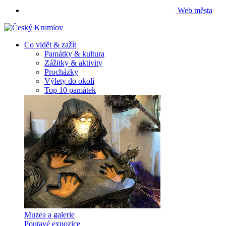
Web města
Co vidět & zažít
Památky & kultura
Zážitky & aktivity
Procházky
Výlety do okolí
Top 10 památek
Muzea a galerie
Poutavé expozice