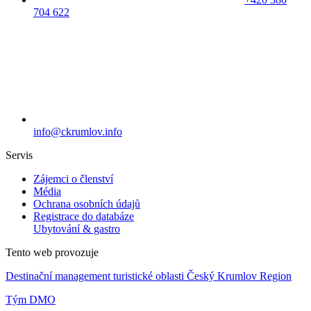
704 622
info@ckrumlov.info
Servis
Zájemci o členství
Média
Ochrana osobních údajů
Registrace do databáze
Ubytování & gastro
Tento web provozuje
Destinační management turistické oblasti Český Krumlov Region
Tým DMO