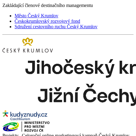
Zakládající členové destinačního managementu
Město Český Krumlov
Českokrumlovský rozvojový fond
Sdružení cestovního ruchu Český Krumlov
Projekty „Celoroční online marketingová kampaň Český Krumlov