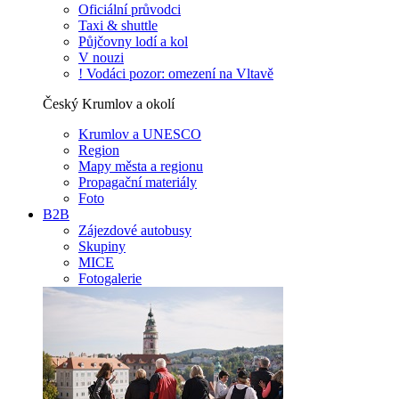
Oficiální průvodci
Taxi & shuttle
Půjčovny lodí a kol
V nouzi
! Vodáci pozor: omezení na Vltavě
Český Krumlov a okolí
Krumlov a UNESCO
Region
Mapy města a regionu
Propagační materiály
Foto
B2B
Zájezdové autobusy
Skupiny
MICE
Fotogalerie