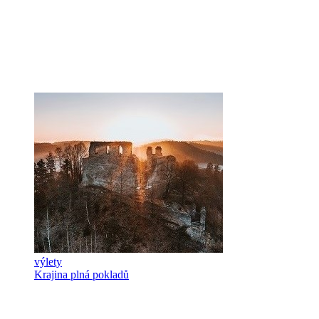
výlety
Krajina plná pokladů