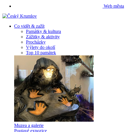
Web města
Co vidět & zažít
Památky & kultura
Zážitky & aktivity
Procházky
Výlety do okolí
Top 10 památek
Muzea a galerie
Poutavé expozice