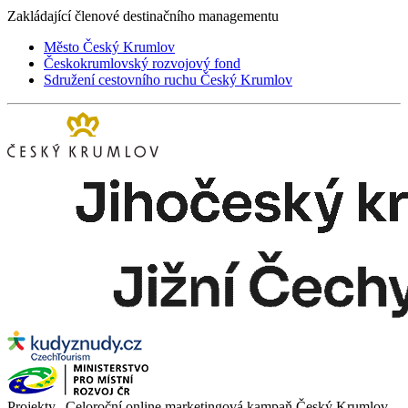
Zakládající členové destinačního managementu
Město Český Krumlov
Českokrumlovský rozvojový fond
Sdružení cestovního ruchu Český Krumlov
Projekty „Celoroční online marketingová kampaň Český Krumlov