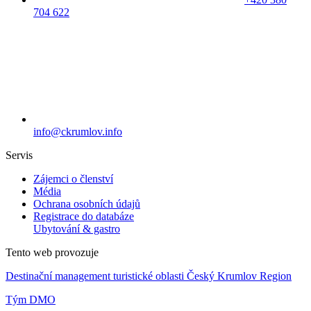
704 622
info@ckrumlov.info
Servis
Zájemci o členství
Média
Ochrana osobních údajů
Registrace do databáze
Ubytování & gastro
Tento web provozuje
Destinační management turistické oblasti Český Krumlov Region
Tým DMO