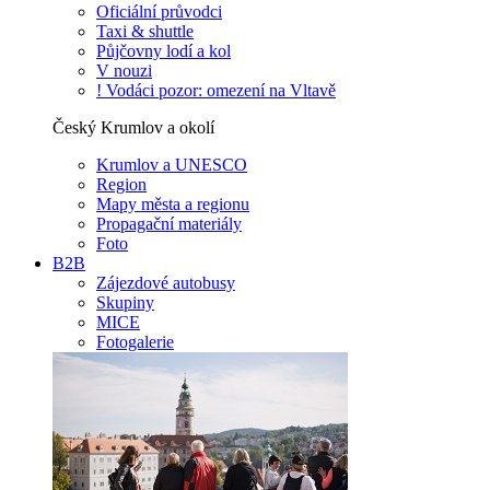
Oficiální průvodci
Taxi & shuttle
Půjčovny lodí a kol
V nouzi
! Vodáci pozor: omezení na Vltavě
Český Krumlov a okolí
Krumlov a UNESCO
Region
Mapy města a regionu
Propagační materiály
Foto
B2B
Zájezdové autobusy
Skupiny
MICE
Fotogalerie