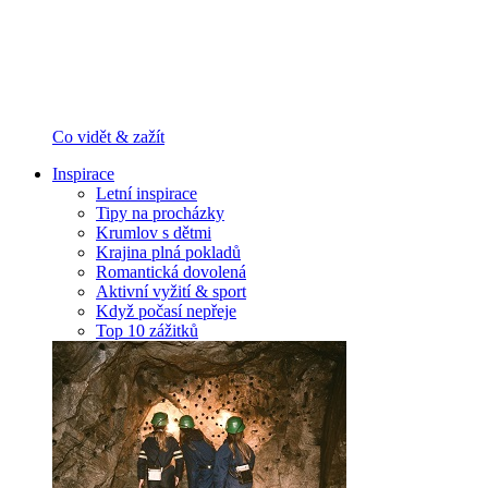
Co vidět & zažít
Inspirace
Letní inspirace
Tipy na procházky
Krumlov s dětmi
Krajina plná pokladů
Romantická dovolená
Aktivní vyžití & sport
Když počasí nepřeje
Top 10 zážitků