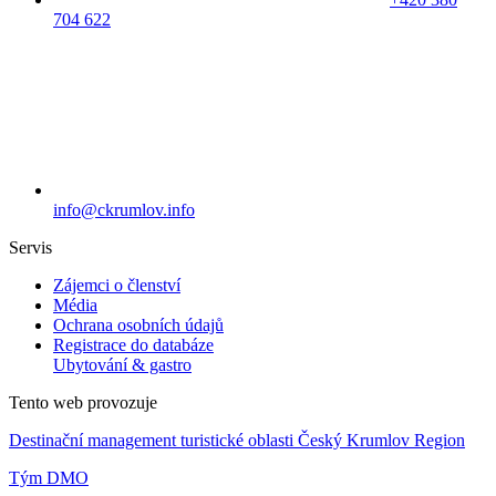
704 622
info@ckrumlov.info
Servis
Zájemci o členství
Média
Ochrana osobních údajů
Registrace do databáze
Ubytování & gastro
Tento web provozuje
Destinační management turistické oblasti Český Krumlov Region
Tým DMO