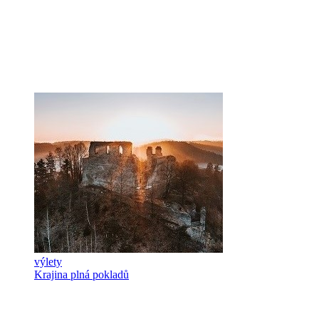
výlety
Krajina plná pokladů