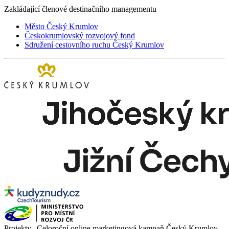
Zakládající členové destinačního managementu
Město Český Krumlov
Českokrumlovský rozvojový fond
Sdružení cestovního ruchu Český Krumlov
Projekty „Celoroční online marketingová kampaň Český Krumlov