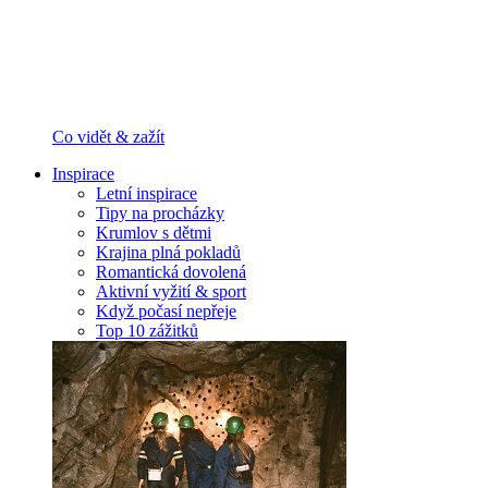
Co vidět & zažít
Inspirace
Letní inspirace
Tipy na procházky
Krumlov s dětmi
Krajina plná pokladů
Romantická dovolená
Aktivní vyžití & sport
Když počasí nepřeje
Top 10 zážitků