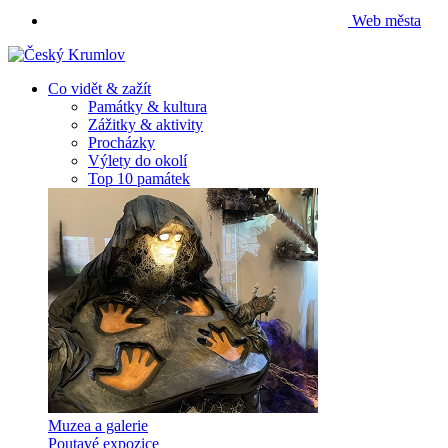
Web města
Co vidět & zažít
Památky & kultura
Zážitky & aktivity
Procházky
Výlety do okolí
Top 10 památek
Muzea a galerie
Poutavé expozice