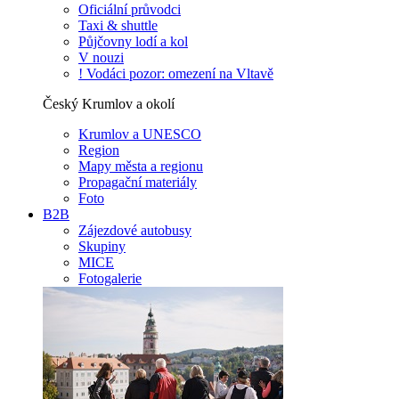
Oficiální průvodci
Taxi & shuttle
Půjčovny lodí a kol
V nouzi
! Vodáci pozor: omezení na Vltavě
Český Krumlov a okolí
Krumlov a UNESCO
Region
Mapy města a regionu
Propagační materiály
Foto
B2B
Zájezdové autobusy
Skupiny
MICE
Fotogalerie