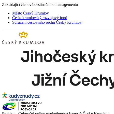
Zakládající členové destinačního managementu
Město Český Krumlov
Českokrumlovský rozvojový fond
Sdružení cestovního ruchu Český Krumlov
Projekty „Celoroční online marketingová kampaň Český Krumlov