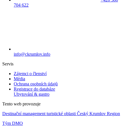
704 622
info@ckrumlov.info
Servis
Zájemci o členství
Média
Ochrana osobních údajů
Registrace do databáze
Ubytování & gastro
Tento web provozuje
Destinační management turistické oblasti Český Krumlov Region
Tým DMO