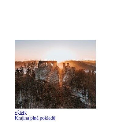
výlety
Krajina plná pokladů