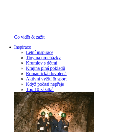
Co vidět & zažít
Inspirace
Letní inspirace
Tipy na procházky
Krumlov s dětmi
Krajina plná pokladů
Romantická dovolená
Aktivní vyžití & sport
Když počasí nepřeje
Top 10 zážitků