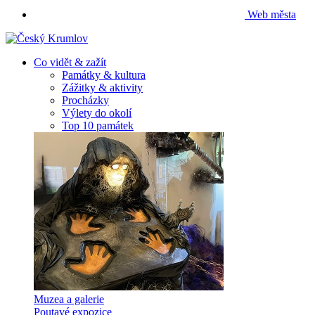
Web města
Co vidět & zažít
Památky & kultura
Zážitky & aktivity
Procházky
Výlety do okolí
Top 10 památek
Muzea a galerie
Poutavé expozice