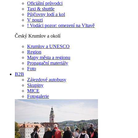
Oficiální průvodci
Taxi & shuttle
Půjčovny lodí a kol
V nouzi
! Vodáci pozor: omezení na Vltavě
Český Krumlov a okolí
Krumlov a UNESCO
Region
Mapy města a regionu
Propagační materiály
Foto
B2B
Zájezdové autobusy
Skupiny
MICE
Fotogalerie